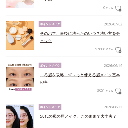
0 view
2026/07/02
ポイントメイク
そのパフ、最後に洗ったのいつ？洗い方をチ
ェック
57606 view
2026/06/16
ポイントメイク
まろ眉を攻略！ず～っと使える眉メイク基本
のキ
3051 view
2026/06/11
ポイントメイク
50代の私の眉メイク、このままで大丈夫？