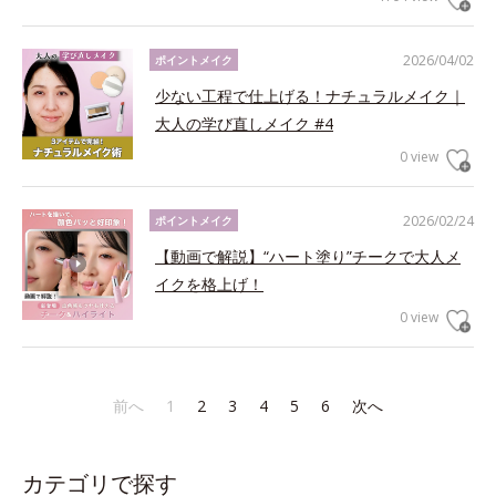
2026/04/02
ポイントメイク
少ない工程で仕上げる！ナチュラルメイク｜
大人の学び直しメイク #4
0 view
2026/02/24
ポイントメイク
【動画で解説】“ハート塗り”チークで大人メ
イクを格上げ！
0 view
前へ
1
2
3
4
5
6
次へ
カテゴリで探す