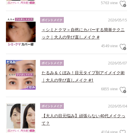
5763 view
2026/05/15
ポイントメイク
＜シミとクマ＞自然にカバーする簡単テクニ
ック｜大人の学び直しメイク #
4549 view
2026/05/07
ポイントメイク
たるみ＆くぼみ！目元タイプ別アイメイク術
｜大人の学び直しメイク #1
6855 view
2026/05/04
ポイントメイク
【大人の目元悩み】頑張らない40代メイクっ
て？
4104 view