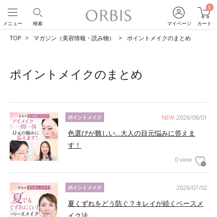
0
メニュー
検索
マイページ
カート
TOP
マガジン（美容情報・読み物）
ポイントメイクのまとめ
ポイントメイクのまとめ
NEW
2026/08/01
ポイントメイク
色選びが難しい…大人の目元悩みに答えま
す！
0 view
2026/07/02
ポイントメイク
夏くずれをどう防ぐ？キレイが続くベースメ
イク法