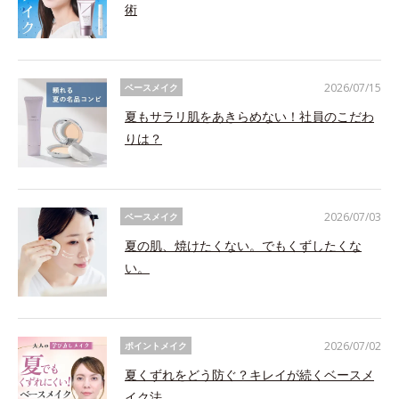
術
2026/07/15
ベースメイク
夏もサラリ肌をあきらめない！社員のこだわ
りは？
2026/07/03
ベースメイク
夏の肌、焼けたくない。でもくずしたくな
い。
2026/07/02
ポイントメイク
夏くずれをどう防ぐ？キレイが続くベースメ
イク法