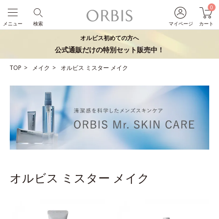
0
メニュー
検索
マイページ
カート
オルビス初めての方へ
公式通販だけの特別セット販売中！
TOP
メイク
オルビス ミスター メイク
オルビス ミスター メイク