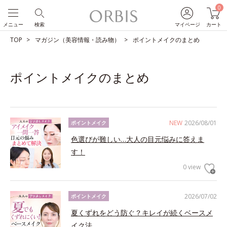
0
メニュー
検索
マイページ
カート
TOP
マガジン（美容情報・読み物）
ポイントメイクのまとめ
ポイントメイクのまとめ
NEW
2026/08/01
ポイントメイク
色選びが難しい…大人の目元悩みに答えま
す！
0 view
2026/07/02
ポイントメイク
夏くずれをどう防ぐ？キレイが続くベースメ
イク法