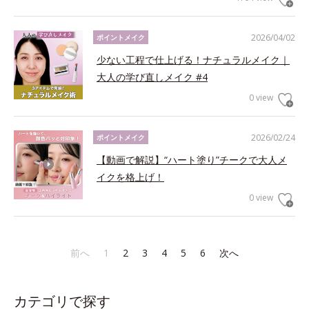
2026/04/02
ポイントメイク
少ない工程で仕上げる！ナチュラルメイク｜
大人の学び直しメイク #4
0 view
2026/02/24
ポイントメイク
【動画で解説】“ハート塗り”チークで大人メ
イクを格上げ！
0 view
前へ
1
2
3
4
5
6
次へ
カテゴリで探す