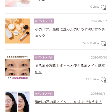
0 view
2026/07/02
ポイントメイク
そのパフ、最後に洗ったのいつ？洗い方をチ
ェック
57606 view
2026/06/16
ポイントメイク
まろ眉を攻略！ず～っと使える眉メイク基本
のキ
3051 view
2026/06/11
ポイントメイク
50代の私の眉メイク、このままで大丈夫？