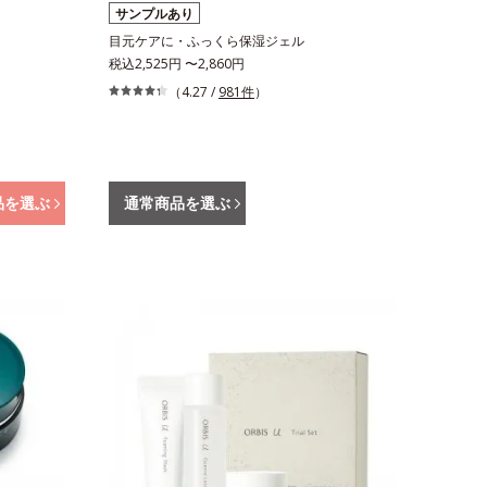
サンプルあり
目元ケアに・ふっくら保湿ジェル
税込2,525円 〜2,860円
（4.27 /
981件
）
品を選ぶ
通常商品を選ぶ