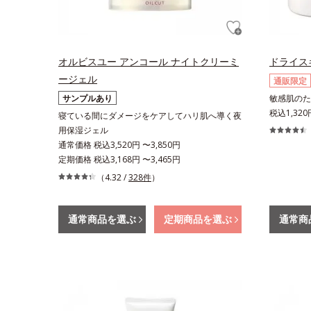
オルビスユー アンコール ナイトクリーミ
ドライス
ージェル
通販限定
サンプルあり
敏感肌のた
税込1,320
寝ている間にダメージをケアしてハリ肌へ導く夜
用保湿ジェル
通常価格 税込3,520円 〜3,850円
定期価格 税込3,168円 〜3,465円
（4.32 /
328件
）
通常商品を選ぶ
定期商品を選ぶ
通常商