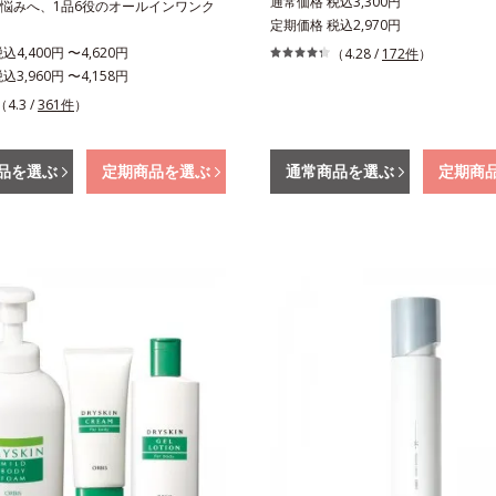
通常価格 税込3,300円
悩みへ、1品6役のオールインワンク
定期価格 税込2,970円
4,400円 〜4,620円
（4.28 /
172件
）
3,960円 〜4,158円
（4.3 /
361件
）
品を選ぶ
定期商品を選ぶ
通常商品を選ぶ
定期商