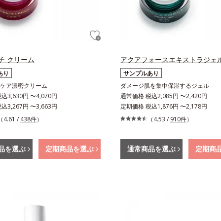
チ クリーム
アクアフォースエキストラジェ
あり
サンプルあり
ケア濃密クリーム
ダメージ肌を集中保湿するジェル
3,630円 〜4,070円
通常価格 税込2,085円 〜2,420円
3,267円 〜3,663円
定期価格 税込1,876円 〜2,178円
（4.61 /
438件
）
（4.53 /
910件
）
品を選ぶ
定期商品を選ぶ
通常商品を選ぶ
定期商