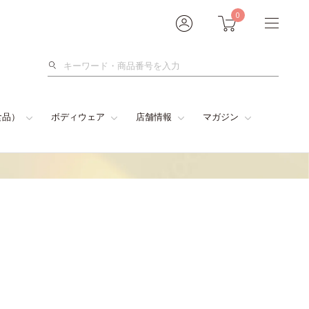
0
検
索
食品）
ボディウェア
店舗情報
マガジン