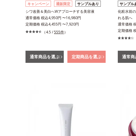
キャンペーン
通販限定
サンプルあり
サンプル
シワ改善＆美白へWアプローチする美容液
化粧水前の
通常価格 税込4,950円 〜16,980円
れる肌へ
定期価格 税込4,455円 〜7,920円
通常価格 税込
定期価格 税込
（4.5 /
555件
）
通常商品を選ぶ
定期商品を選ぶ
通常商