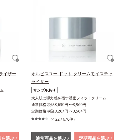
ライザー
オルビスユー ドット クリームモイスチャ
ライザー
ム
サンプルあり
大人肌に弾力感を宿す濃密フィットクリーム
通常価格 税込3,630円 〜3,960円
定期価格 税込3,267円 〜3,564円
（4.22 /
676件
）
品を選ぶ
通常商品を選ぶ
定期商品を選ぶ