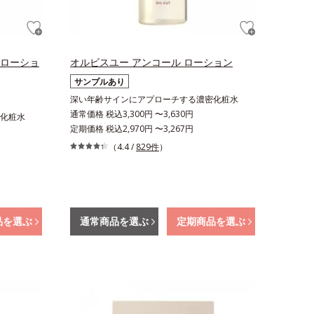
スローショ
オルビスユー アンコール ローション
サンプルあり
深い年齢サインにアプローチする濃密化粧水
通常価格 税込3,300円 〜3,630円
化粧水
定期価格 税込2,970円 〜3,267円
（4.4 /
829件
）
品を選ぶ
通常商品を選ぶ
定期商品を選ぶ