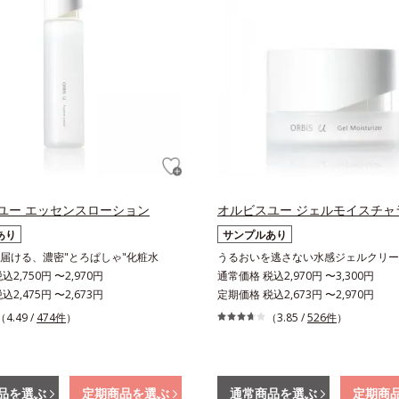
ユー エッセンスローション
オルビスユー ジェルモイスチャ
あり
サンプルあり
届ける、濃密"とろぱしゃ"化粧水
うるおいを逃さない水感ジェルクリー
2,750円 〜2,970円
通常価格 税込2,970円 〜3,300円
2,475円 〜2,673円
定期価格 税込2,673円 〜2,970円
（4.49 /
474件
）
（3.85 /
526件
）
品を選ぶ
定期商品を選ぶ
通常商品を選ぶ
定期商