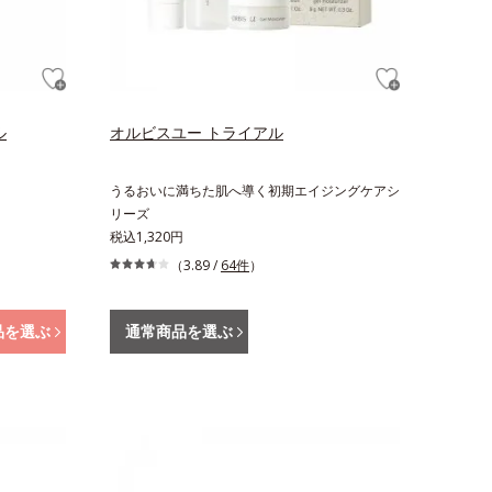
ル
オルビスユー トライアル
うるおいに満ちた肌へ導く初期エイジングケアシ
リーズ
税込1,320円
（3.89 /
64件
）
品を選ぶ
通常商品を選ぶ