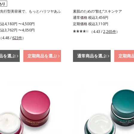
あり
先行型美容液で、もっとハリツヤあふ
素肌のための“飲む”スキンケア
通常価格 税込3,456円
4,180円 〜4,500円
定期価格 税込3,110円
3,762円 〜4,050円
（4.43 /
2,265件
）
（4.48 /
623件
）
品を選ぶ
定期商品を選ぶ
通常商品を選ぶ
定期商