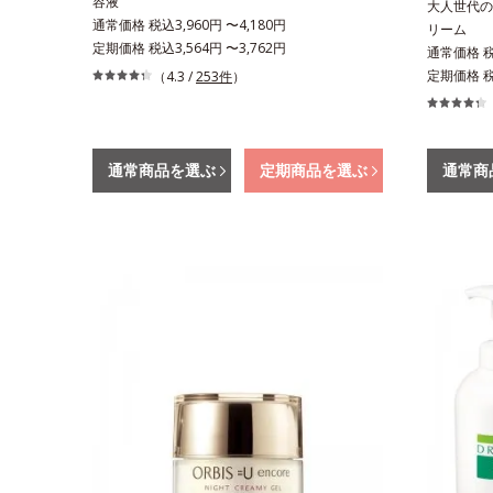
容液
大人世代の
通常価格 税込3,960円 〜4,180円
リーム
定期価格 税込3,564円 〜3,762円
通常価格 税込
定期価格 税込
（4.3 /
253件
）
通常商品を選ぶ
定期商品を選ぶ
通常商