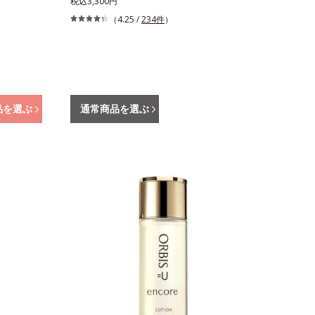
税込3,300円
（4.25 /
234件
）
品を選ぶ
通常商品を選ぶ