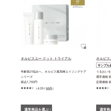
オルビスユー ドット トライアル
オルビス
サンプル
年齢肌の悩みへ、オルビス最高峰エイジングケア
うるおいを
シリーズ
通常価格 税込
税込1,760円
定期価格 税込
（4.39 /
66件
）
通常商品を選ぶ
通常商