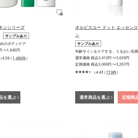
キンシリーズ
オルビスユー ドット エッセン
ン
サンプルあり
めのボディケア
サンプルあり
円 〜1,645円
年齢サインをケアする、うるおい充満
通常価格 税込3,410円 〜3,630円
（4.58 /
1,490件
）
定期価格 税込3,069円 〜3,267円
（4.43 /
719件
）
品を選ぶ
通常商品を選ぶ
定期商