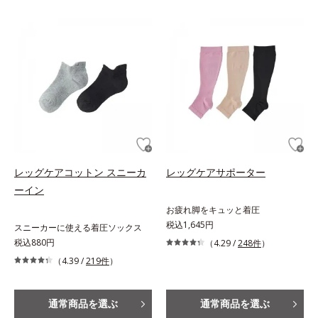
レッグケアコットン スニーカ
レッグケアサポーター
ーイン
お疲れ脚をキュッと着圧
税込1,645円
スニーカーに使える着圧ソックス
税込880円
（4.29 /
248件
）
（4.39 /
219件
）
通常商品を選ぶ
通常商品を選ぶ