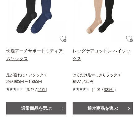
快適アーチサポートミディア
レッグケアコットン ハイソッ
ムソックス
クス
足が疲れにくいソックス
はくだけ足すっきりソックス
税込985円 〜1,865円
税込1,425円
（3.47 /
51件
）
（4.01 /
325件
）
通常商品を選ぶ
通常商品を選ぶ