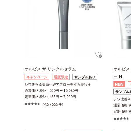
オルビス ザ リンクルセラム
オルビス
ー N
キャンペーン
通販限定
サンプルあり
シワ改善＆美白へWアプローチする美容液
NEW
通常価格 税込4,950円 〜16,980円
サンプル
定期価格 税込4,455円 〜7,920円
シワ改善＆
（4.5 /
555件
）
通常価格 税込
定期価格 税