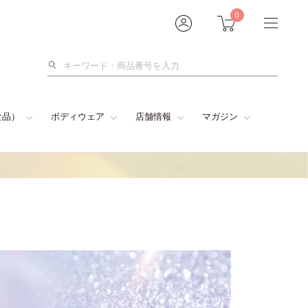
0
検
索
食品）
ボディウェア
店舗情報
マガジン