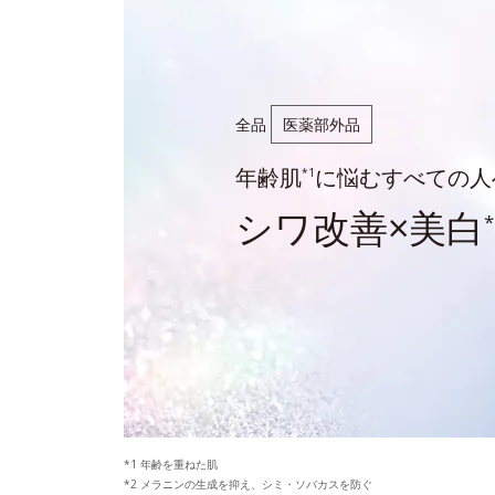
全品
医薬部外品
年齢肌
に悩むすべての人
*1
シワ改善×美白
*
*1 年齢を重ねた肌
*2 メラニンの生成を抑え、シミ・ソバカスを防ぐ