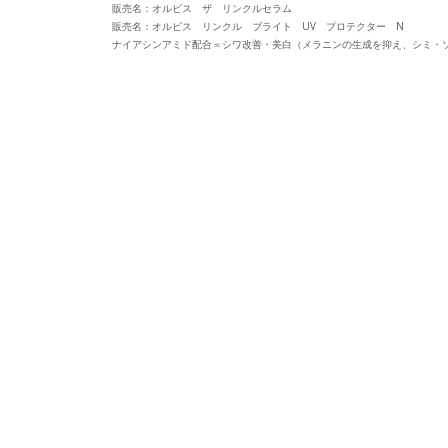
販売名：オルビス ザ リンクルセラム
販売名：オルビス リンクル ブライト UV プロテクター N
ナイアシンアミド配合＝シワ改善・美白（メラニンの生成を抑え、シミ・