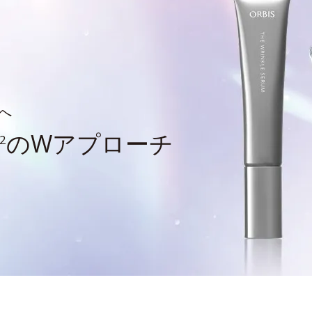
へ
のWアプローチ
2