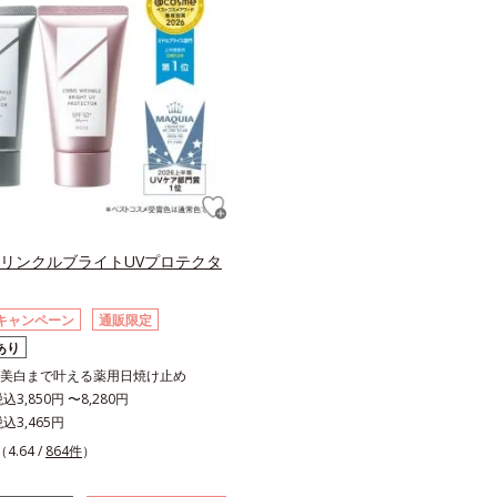
 リンクルブライトUVプロテクタ
キャンペーン
通販限定
あり
美白まで叶える薬用日焼け止め
3,850円 〜8,280円
込3,465円
（4.64 /
864件
）