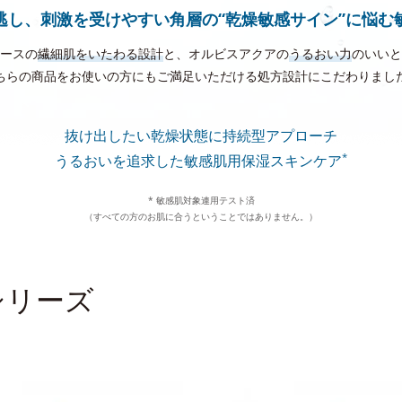
逃し、刺激を受けやすい角層の
“乾燥敏感サイン”に悩む
ースの
繊細肌をいたわる設計
と、
オルビスアクアの
うるおい力
のいいと
ちらの商品をお使いの方にも
ご満足いただける処方設計にこだわりまし
抜け出したい乾燥状態に
持続型アプローチ
*
うるおいを追求した
敏感肌用保湿スキンケア
* 敏感肌対象連用テスト済
（すべての方のお肌に合うということではありません。）
シリーズ