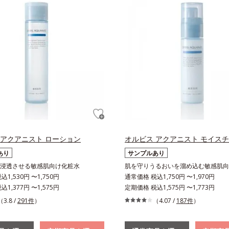
 アクアニスト ローション
オルビス アクアニスト モイス
あり
サンプルあり
浸透させる敏感肌向け化粧水
肌を守りうるおいを溜め込む敏感肌向
1,530円 〜1,750円
通常価格 税込1,750円 〜1,970円
1,377円 〜1,575円
定期価格 税込1,575円 〜1,773円
（3.8 /
291件
）
（4.07 /
187件
）