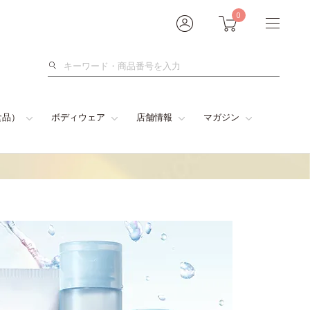
0
検
索
食品）
ボディウェア
店舗情報
マガジン