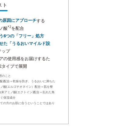
スト
の原因にアプローチ
する
*2
ノ酸
を配合
う6つの「フリー」処方
せた「うるおいマイルド設
テップ
アの使用感をお届けするた
2タイプで展開
態のこと
ン酸)配合＝乾燥を防ぎ、うるおいに満ちた
ノ酸(エルゴチオネイン）配合＝肌を整
由来アミノ酸(エクトイン)配合＝乱れた角
防ぐ保湿成分
べての方のお肌に合うということではあり