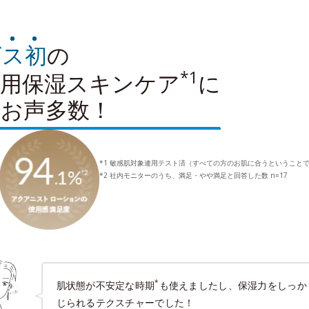
ビス初
の
*1
肌用保湿スキンケア
に
のお声多数！
*1 敏感肌対象連用テスト済（すべての方のお肌に合うということ
*2 社内モニターのうち、満足・やや満足と回答した数 n=17
*
肌状態が不安定な時期
も使えましたし、保湿力をしっか
じられるテクスチャーでした！