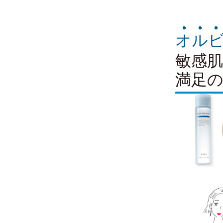
オル
敏感
満足