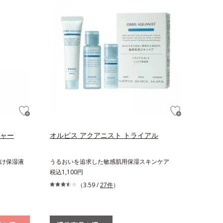
チャー
オルビス アクアニスト トライアル
け保湿液
うるおいを追求した敏感肌用保湿スキンケア
税込1,100円
（3.59 /
27件
）