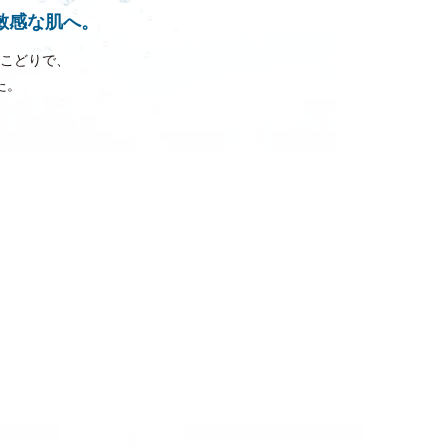
敏感な肌へ。
こどりで、
た。