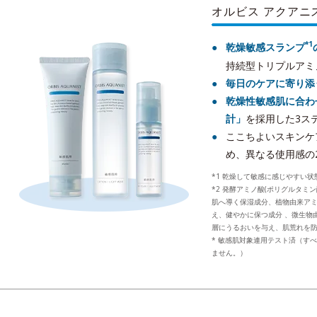
オルビス アクアニ
*1
乾燥敏感スランプ
持続型トリプルアミ
毎日のケアに寄り添
乾燥性敏感肌に合わ
計」
を採用した3ス
ここちよいスキンケ
め、異なる使用感の
*1 乾燥して敏感に感じやすい状
*2 発酵アミノ酸(ポリグルタミ
肌へ導く保湿成分、植物由来アミ
え、健やかに保つ成分 、微生物
層にうるおいを与え、肌荒れを
* 敏感肌対象連用テスト済（す
ません。）