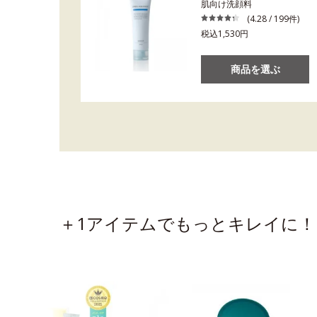
肌向け洗顔料
(4.28 / 199件)
税込1,530円
商品を選ぶ
＋1アイテムでもっとキレイに！