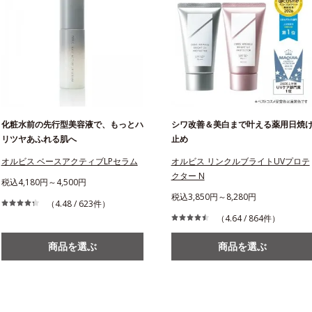
化粧水前の先行型美容液で、もっとハ
シワ改善＆美白まで叶える薬用日焼
リツヤあふれる肌へ
止め
オルビス ベースアクティブLPセラム
オルビス リンクルブライトUVプロテ
クター N
税込4,180円～4,500円
税込3,850円～8,280円
（4.48 / 623件）
（4.64 / 864件）
商品を選ぶ
商品を選ぶ