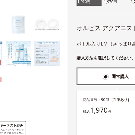
1,970円
1,970円
1
オルビス アクアニス
ボトル入りLM（さっぱり高
購入方法を選択してください
通常購入
商品番号：
9045
［在庫あり］
1,970
税込
円