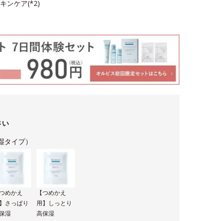
ンケア(*2)
さい
湿タイプ）
つめかえ
【つめかえ
】さっぱり
用】しっとり
保湿
高保湿