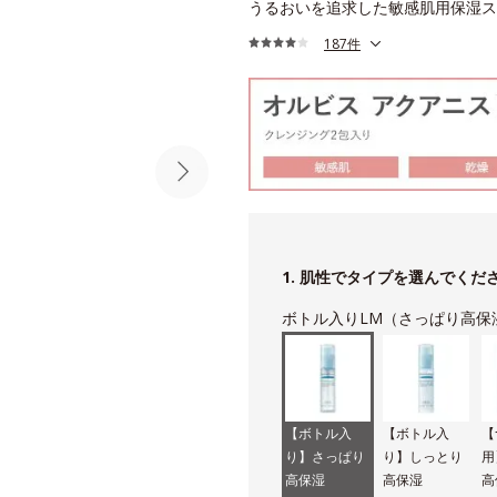
うるおいを追求した敏感肌用保湿スキ
187件
1. 肌性でタイプを選んでくだ
ボトル入りLM（さっぱり高保
【ボトル入
【ボトル入
【
り】さっぱり
り】しっとり
用
高保湿
高保湿
高