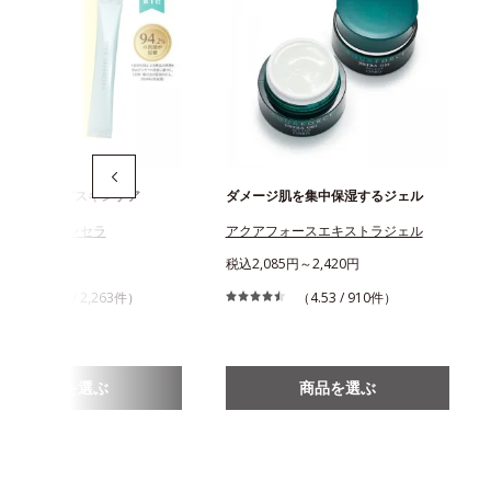
ための“飲む”スキンケア
ダメージ肌を集中保湿するジェル
ス ディフェンセラ
アクアフォースエキストラジェル
456円
税込2,085円～2,420円
（4.43 / 2,263件）
（4.53 / 910件）
商品を選ぶ
商品を選ぶ