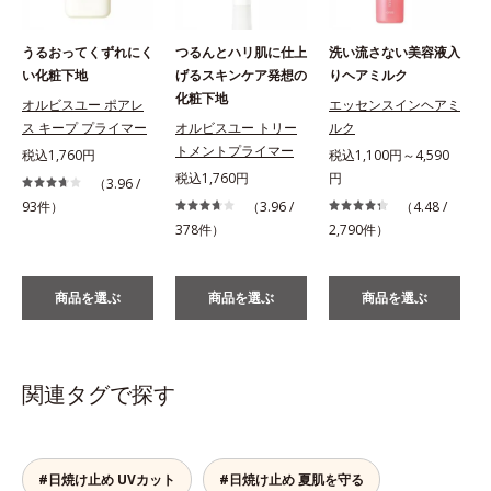
うるおってくずれにく
つるんとハリ肌に仕上
洗い流さない美容液入
い化粧下地
げるスキンケア発想の
りヘアミルク
化粧下地
オルビスユー ポアレ
エッセンスインヘアミ
ス キープ プライマー
オルビスユー トリー
ルク
税
トメントプライマー
税込1,760円
税込1,100円～4,590
税込1,760円
円
（3.96 /
93件）
（3.96 /
（4.48 /
378件）
2,790件）
商品を選ぶ
商品を選ぶ
商品を選ぶ
関連タグで探す
#日焼け止め UVカット
#日焼け止め 夏肌を守る