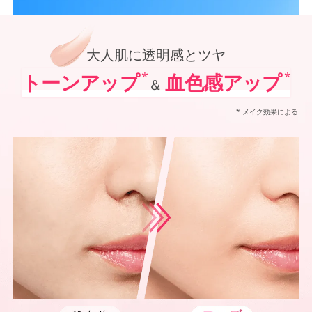
*1
オルビス内最高の紫外線カットレベル
オルビス最高峰*1 SNSで大人気の日焼け止めがパワーアップ！
*2
「VOCE」「美的」「MAQUIA」において発表されるベストコスメUVケア部門での受賞（2021
ポーラ化成 独自技術を搭載進化させた防御力*5✕シワ改善・美白*6、
*3
@cosmeベストコスメアワードでの受賞（2022年～2025年 オルビス調べ リンクルホワイト
*4
2024年12月20日時点（オルビス調べ リンクルホワイトUVプロテクターを含む）
大人肌に透明感とツヤ
*5
化粧膜のくずれにくさ、肌をうるおして保護すること
*6
メラニンの生成を抑え、シミ・ソバカスを防ぐ
*
*
トーンアップ
血色感アップ
＆
*7
紫外線に瞬時に反応して、膜が厚くなり始めることおよび表面に新たな膜ができ始めることで膜
* メイク効果による