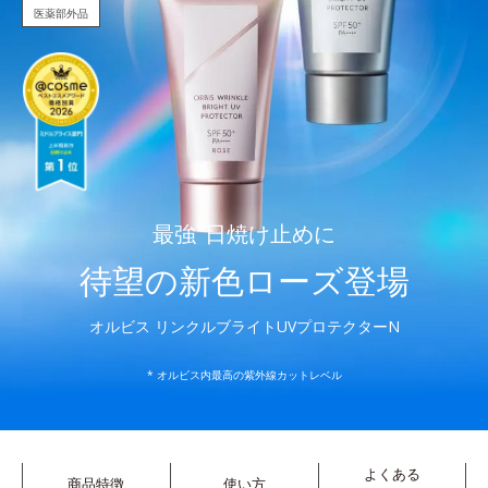
医薬部外品
最強
*
日焼け止めに
待望の新色ローズ登場
オルビス リンクルブライトUVプロテクターN
* オルビス内最高の紫外線カットレベル
よくある
商品特徴
使い方