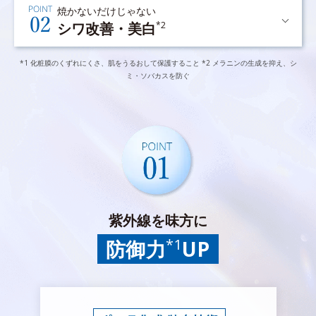
焼かないだけじゃない
シワ改善・美白
*2
*1 化粧膜のくずれにくさ、肌をうるおして保護すること *2 メラニンの生成を抑え、シ
ミ・ソバカスを防ぐ
紫外線を味方に
*1
防御力
UP