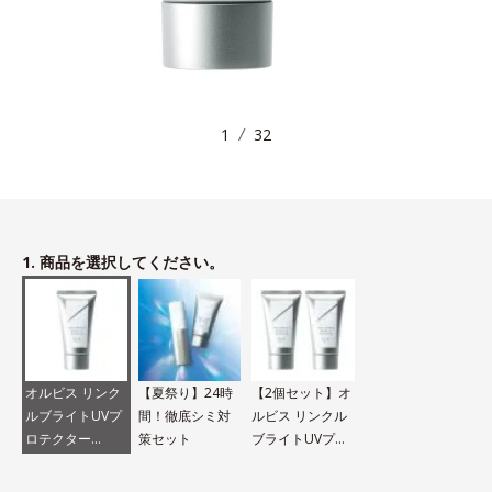
1
32
1. 商品を選択してください。
オルビス リンク
【夏祭り】24時
【2個セット】オ
ルブライトUVプ
間！徹底シミ対
ルビス リンクル
ロテクター
策セット
ブライトUVプロ
N（医薬部外品）
テクター N