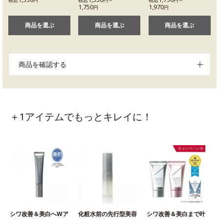
税込
円
税込
円～
税込
円～
1,750
1,970
円
円
商品を選ぶ
商品を選ぶ
商品を選ぶ
商品を確認する
＋1アイテムでもっとキレイに！
シワ改善＆美白へWア
化粧水前の先行型美容
シワ改善＆美白まで叶