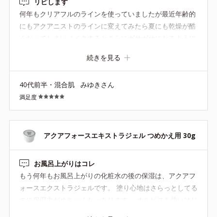
リピします
何年もクリアフルのラインを使っていましたが最近年齢的
にもアクアニストのラインに変えてみたら夏にも乾燥が酷
くなってしまいメイクするとさらにガサガサになるように
なってしまったのでこちらを試しに購入して使用してみま
続きを見る
した。 乾燥がなくなりしっとりもちもち肌に戻ってくれた
ので購入して本当に良かったです！ これなら乾燥しやすい
40代前半・混合肌
みゆきさん
冬にも期待出来そうで嬉しい出会いでした！
満足度
アクアフォースエキストラジェル つめかえ用 30g
お風呂上がりはコレ
もう何年もお風呂上がりの化粧水の後の保湿は、アクアフ
ォースエクストラジェルです。 塗り心地はさらっとしてる
のに保湿力がめちゃくちゃあります。 オルビスを使いはじ
た20代前半の頃はアクアフォースシリーズでしたが、アラ