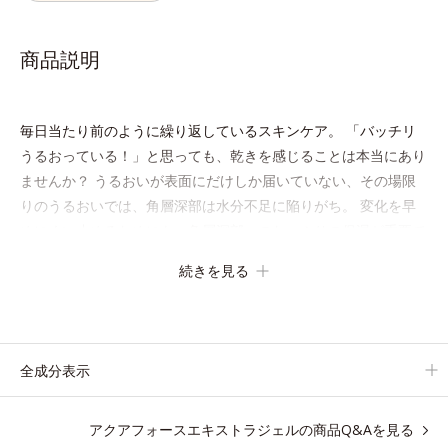
商品説明
毎日当たり前のように繰り返しているスキンケア。 「バッチリ
うるおっている！」と思っても、乾きを感じることは本当にあり
ませんか？ うるおいが表面にだけしか届いていない、その場限
りのうるおいでは、角層深部は水分不足に陥りがち。 変化を早
めにくい止めるためにも、角層深部へのたっぷりの保湿が重要で
す。
続きを見る
アクアフォースエキストラジェルは、コクのあるジェルが肌にな
めらかに溶け込み、うるおいの膜でラップ。 乾く予感を遠ざけ
て、思わず触れたくなるようなもちもち肌が続きます。
全成分表示
●無油分、無香料、無着色 ●界面活性剤不使用 ●ゲットウ葉エキ
アクアフォースエキストラジェルの商品Q&Aを見る
ス、オリゴペプチド配合＝保湿成分