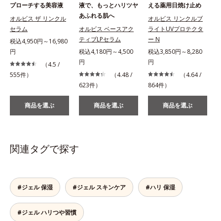
プローチする美容液
液で、もっとハリツヤ
える薬用日焼け止め
あふれる肌へ
オルビス ザ リンクル
オルビス リンクルブ
セラム
オルビス ベースアク
ライトUVプロテクタ
ティブLPセラム
ー N
税込4,950円～16,980
円
税込4,180円～4,500
税込3,850円～8,280
税
円
円
（4.5 /
555件）
（4.48 /
（4.64 /
623件）
864件）
2
商品を選ぶ
商品を選ぶ
商品を選ぶ
関連タグで探す
#ジェル 保湿
#ジェル スキンケア
#ハリ 保湿
#ジェル ハリつや習慣