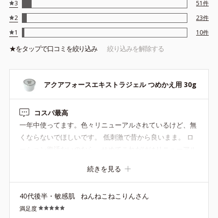
3
51
件
2
23
件
1
10
件
★を
タップ
で口コミを絞り込み
絞り込みを解除する
アクアフォースエキストラジェル つめかえ用 30g
コスパ最高
一年中使ってます。色々リニューアルされているけど、無
くならないでほしいです。 低刺激で昔から良いまま。 ロ
ーション復活ないのなら、せめてこれだけはリニューアル
や廃盤になりませんように…。
続きを見る
40代後半・敏感肌
ねんねこねこりんさん
満足度