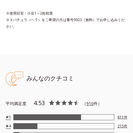
●結合型ヒアルロン酸、トレハロース配合＝肌にうるおいとハリ感を
与える保湿成分
※使用目安：小豆1～2粒程度
●ヒアルロン酸Na配合＝肌を保護する保湿成分
※スパチュラ（ヘラ）をご希望の方は番号9923（無料）でお申し込みくだ
●ピュアアクアエッセンス（アクアジェリーマトリックス（R）、ゴ
さい。
ボウ根エキス、アミノ酸コンプレックスをブレンドしたオルビス
水）配合＝保湿成分 ●アルコールフリー ●弱酸性
※アレルギーテスト済＝全ての方にアレルギーが起こらないという
ことではありません。
みんなのクチコミ
4.53
平均満足度
（
910
件）
5
611
件
4
215
件