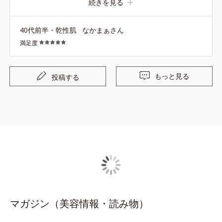
続きを見る
フォーの今はオルビスユーシリーズにランクアップしまし
たが、夜だけはいまだにコレを使っています。 元々乾燥肌
40代前半・乾性肌
なかまぁさん
ですが、冬でもしっとり感が続くので、ずっと愛用してる
満足度
ので廃盤にならないでほしい一品です！
もっと見る
投稿する
マガジン（美容情報・読み物）