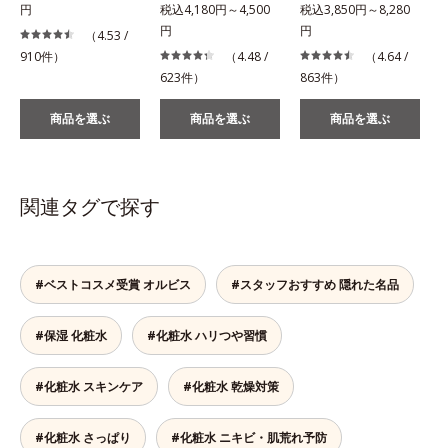
円
税込4,180円～4,500
税込3,850円～8,280
税
円
円
（4.53 /
910件）
（4.48 /
（4.64 /
623件）
863件）
2
商品を選ぶ
商品を選ぶ
商品を選ぶ
関連タグで探す
#ベストコスメ受賞 オルビス
#スタッフおすすめ 隠れた名品
#保湿 化粧水
#化粧水 ハリつや習慣
#化粧水 スキンケア
#化粧水 乾燥対策
#化粧水 さっぱり
#化粧水 ニキビ・肌荒れ予防