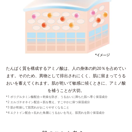
たんぱく質を構成するアミノ酸は、人の身体の約20％を占めてい
ます。
そのため、異物として排出されにくく、肌に留まってうる
おいを蓄えてくれます。
肌が乾いて敏感に傾くときに、アミノ酸
を補うことが大切。
*1 ポリグルタミン酸配合＝乾燥を防ぎ、うるおいに満ちた肌へ導く保湿成分
*2 エルゴチオネイン配合＝肌を整え、すこやかに保つ保湿成分
*3 肌が乾燥して肌荒れがおこりやすくなること
*4 エクトイン配合＝乱れた角層にうるおいを与え、肌荒れを防ぐ保湿成分