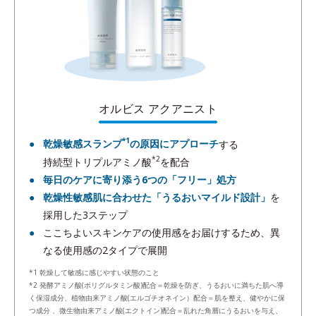
オルビス アクアニスト
*1
乾燥敏感スランプ
の原因にアプローチ
する
*2
持続型トリプルアミノ酸
を配合
毎日のケアに寄り添う6つの「フリー」処方
乾燥性敏感肌に合わせた「うるおいマイルド設計」
を
採用した3ステップ
ここちよいスキンケアの使用感をお届けするため、異
なる使用感の2タイプで展開
*1 乾燥して敏感に感じやすい状態のこと
*2 発酵アミノ酸(ポリグルタミン酸)配合＝乾燥を防ぎ、うるおいに満ちた肌へ導
く保湿成分、植物由来アミノ酸(エルゴチオネイン）配合＝肌を整え、健やかに保
つ成分 、微生物由来アミノ酸(エクトイン)配合＝乱れた角層にうるおいを与え、