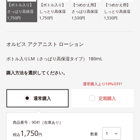
【ボトル入り】
【ボトル入り】
【つめかえ用】
【つめかえ用】
さっぱり高保湿
しっとり高保湿
さっぱり高保湿
しっとり高保湿
1,750円
1,750円
1,530円
1,530円
オルビス アクアニスト ローション
ボトル入りLM（さっぱり高保湿タイプ） 180mL
購入方法を選択してください。
通常購入より10%OFF!
通常購入
定期購入
商品番号：
9041
［在庫あり］
1,750
数量
税込
円