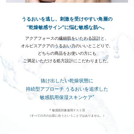
うるおいを逃し、刺激を受けやすい角層の
“乾燥敏感サイン”に悩む敏感な肌へ。
アクアフォースの
繊細肌をいたわる設計
と、
オルビスアクアの
うるおい力
のいいとこどりで、
どちらの商品をお使いの方にも
ご満足いただける処方設計にこだわりました。
抜け出したい乾燥状態に
持続型アプローチ
うるおいを追求した
*
敏感肌用保湿スキンケア
* 敏感肌対象連用テスト済
（すべての方のお肌に合うということではありません。）