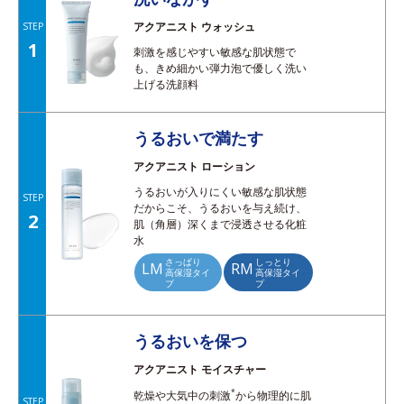
アクアニスト ウォッシュ
STEP
1
刺激を感じやすい敏感な肌状態で
も、きめ細かい弾力泡で優しく洗い
上げる洗顔料
うるおいで満たす
アクアニスト ローション
うるおいが入りにくい敏感な肌状態
STEP
だからこそ、うるおいを与え続け、
2
肌（角層）深くまで浸透させる化粧
水
さっぱり
しっとり
LM
RM
高保湿タイ
高保湿タイ
プ
プ
うるおいを保つ
アクアニスト モイスチャー
*
乾燥や大気中の刺激
から物理的に肌
STEP