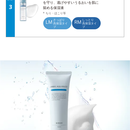
を守り、逃げやすいうるおいを肌に
3
留める保湿液
* ちり・ほこり等
さっぱり
しっとり
LM
RM
高保湿タイ
高保湿タイ
プ
プ