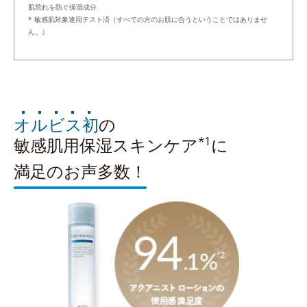
肌荒れを防ぐ保湿成分
* 敏感肌対象連用テスト済（すべての方のお肌に合うということではありませ
ん。）
オルビス初
の
*1
敏感肌用保湿スキンケア
に
満足のお声多数！