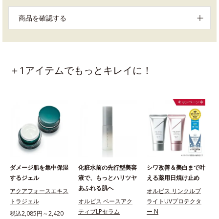
商品を確認する
＋1アイテムでもっとキレイに！
ダメージ肌を集中保湿
化粧水前の先行型美容
シワ改善＆美白まで叶
するジェル
液で、もっとハリツヤ
える薬用日焼け止め
あふれる肌へ
アクアフォースエキス
オルビス リンクルブ
トラジェル
オルビス ベースアク
ライトUVプロテクタ
ティブLPセラム
ー N
税込2,085円～2,420