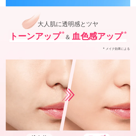
*1
オルビス内最高の紫外線カットレベル
オルビス最高峰*1 SNSで大人気の日焼け止めがパワーアップ！
*2
「VOCE」「美的」「MAQUIA」において発表されるベストコスメUVケア部門での受賞（2021
ポーラ化成 独自技術を搭載進化させた防御力*5✕シワ改善・美白*6、
*3
@cosmeベストコスメアワードでの受賞（2022年～2025年 オルビス調べ リンクルホワイト
*4
2024年12月20日時点（オルビス調べ リンクルホワイトUVプロテクターを含む）
大人肌に透明感とツヤ
*5
化粧膜のくずれにくさ、肌をうるおして保護すること
*6
メラニンの生成を抑え、シミ・ソバカスを防ぐ
*
*
トーンアップ
血色感アップ
＆
*7
紫外線に瞬時に反応して、膜が厚くなり始めることおよび表面に新たな膜ができ始めることで膜
* メイク効果による