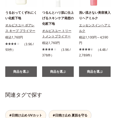
うるおってくずれにく
つるんとハリ肌に仕上
洗い流さない美容液入
い化粧下地
げるスキンケア発想の
りヘアミルク
化粧下地
オルビスユー ポアレ
エッセンスインヘアミ
ス キープ プライマー
オルビスユー トリー
ルク
税
トメントプライマー
税込1,760円
税込1,100円～4,590
税込1,760円
円
（3.96 /
93件）
（3.96 /
（4.48 /
378件）
2,789件）
商品を選ぶ
商品を選ぶ
商品を選ぶ
関連タグで探す
#日焼け止め UVカット
#日焼け止め 夏肌を守る