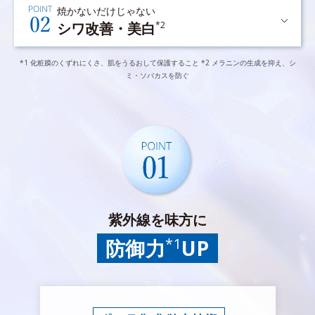
焼かないだけじゃない
シワ改善・美白
*2
*1 化粧膜のくずれにくさ、肌をうるおして保護すること *2 メラニンの生成を抑え、シ
ミ・ソバカスを防ぐ
紫外線を味方に
*1
防御力
UP