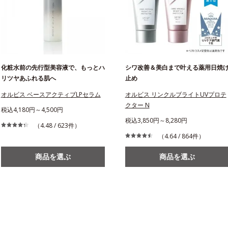
化粧水前の先行型美容液で、もっとハ
シワ改善＆美白まで叶える薬用日焼
リツヤあふれる肌へ
止め
オルビス ベースアクティブLPセラム
オルビス リンクルブライトUVプロテ
クター N
税込4,180円～4,500円
税込3,850円～8,280円
（4.48 / 623件）
（4.64 / 864件）
商品を選ぶ
商品を選ぶ