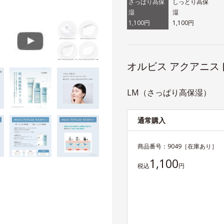
さっぱり高保
しっとり高保
湿
湿
1,100円
1,100円
オルビス アクアニス
LM（さっぱり高保湿）
通常購入
商品番号：
9049
［在庫あり］
1,100
税込
円