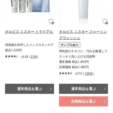
オルビス ミスター トライアル
オルビス ミスター フォーミン
グウォッシュ
清潔感を科学したメンズスキンケア
サンプルあり
税込1,320円
男性肌のテカリに、汚れを吸着して
スッキリ洗い上げる洗顔料
（4.43 /
21件
）
通常価格 税込1,650円
定期価格 税込1,485円
（4.73 /
105件
）
通常商品を選ぶ
通常商品を選ぶ
定期商品を選ぶ