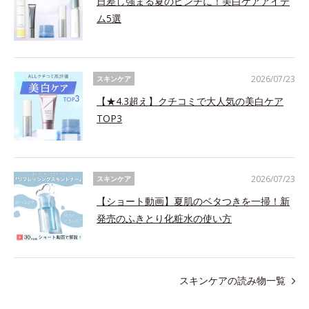
日差し強まる夏のピンチに！美白ケアアイテ
ム5選
2026/07/23
スキンケア
【★4.3超え】クチコミで大人気の美白ケア
TOP3
2026/07/23
スキンケア
【ショート動画】夏肌のベタつきを一掃！新
発売のふきとり化粧水の使い方
スキンケアの読み物一覧