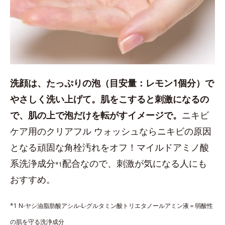
洗顔は、たっぷりの泡（目安量：レモン1個分）で
やさしく洗い上げて。肌をこすると刺激になるの
で、肌の上で泡だけを転がすイメージで。
ニキビ
ケア用のクリアフル ウォッシュならニキビの原因
となる頑固な角栓汚れをオフ！マイルドアミノ酸
系洗浄成分
配合なので、刺激が気になる人にも
*1
おすすめ。
*1 N-ヤシ油脂肪酸アシル-L-グルタミン酸トリエタノールアミン液＝弱酸性
の肌を守る洗浄成分