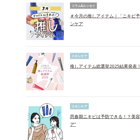
コラム&エッセイ
＃今月の推しアイテム｜「ニキビ予
ンケア
スキンケア
推しアイテム総選挙2025結果発表
スキンケア
思春期ニキビは予防できる！？美容
ア”