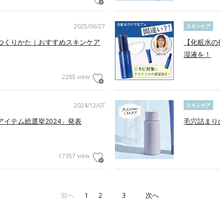
2025/06/27
スキンケア
つくりかた｜おすすめスキンケア
【化粧水の
湿液を！
2285 view
2024/12/07
スキンケア
アイテム総選挙2024」発表
毛穴詰まり
17357 view
前へ
1
2
3
次へ