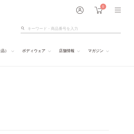
0
検
索
食品）
ボディウェア
店舗情報
マガジン