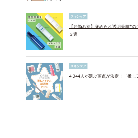
スキンケア
【お悩み別】褒められ透明美肌*の
３選
スキンケア
4,344人が選ぶ頂点が決定！「推し