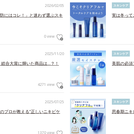
2026/02/05
スキンケア
防にはコレ！」と迷わず選ぶスキ
実は冬って
0 view
2025/11/20
スキンケア
！総合大賞に輝いた商品は…？！
美肌の必須
4271 view
2025/07/25
スキンケア
のプロが教える“正しいニキビケ
思春期ニキ
1370 view