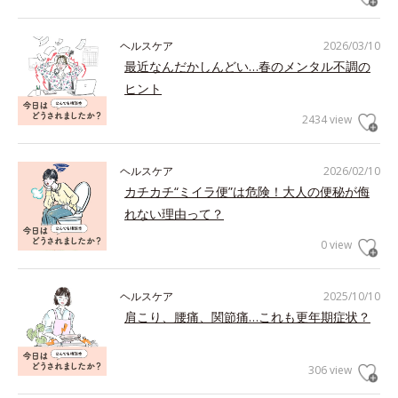
ヘルスケア
2026/03/10
最近なんだかしんどい…春のメンタル不調の
ヒント
2434 view
ヘルスケア
2026/02/10
カチカチ“ミイラ便”は危険！大人の便秘が侮
れない理由って？
0 view
ヘルスケア
2025/10/10
肩こり、腰痛、関節痛…これも更年期症状？
306 view