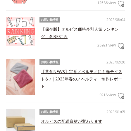
12586 view
2023/08/04
お買い物情報
【保存版】オルビス価格帯別人気ランキン
グ 各BEST５
28921 view
2023/02/20
お買い物情報
【共創NEWS】定番ノベルティにも春テイス
トを♪｜2023年春のノベルティ 制作レポー
ト
9218 view
2023/01/05
お買い物情報
オルビスの配送資材が変わります