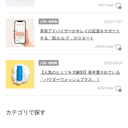
1467 view
2022/11/21
お買い物情報
美容アドバイザーがキレイの近道をサポート
する「肌カ.ル.テ」がスタート
24506 view
2022/06/28
お買い物情報
【人気のヒミツを大解剖】長年愛されている
「パウダーウォッシュプラス」！
4262 view
カテゴリで探す