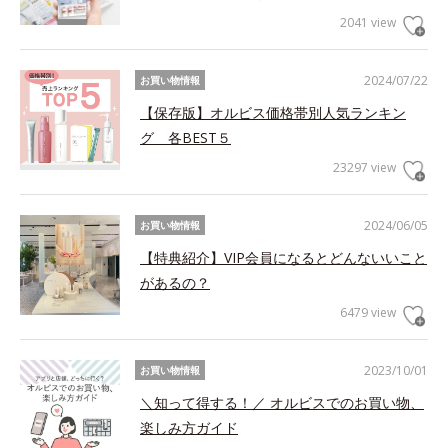
2041 view
2024/07/22
お買い物情報
【保存版】オルビス価格帯別人気ランキン
グ 各BEST５
23297 view
2024/06/05
お買い物情報
【特典紹介】VIP会員になるとどんないいこと
があるの？
6479 view
2023/10/01
お買い物情報
＼知って得する！／ オルビスでのお買い物、
楽しみ方ガイド