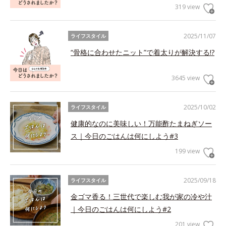
319 view
2025/11/07
ライフスタイル
“骨格に合わせたニット”で着太りが解決する!?
3645 view
2025/10/02
ライフスタイル
健康的なのに美味しい！万能酢たまねぎソー
ス｜今日のごはんは何にしよう#3
199 view
2025/09/18
ライフスタイル
金ゴマ香る！三世代で楽しむ我が家の冷や汁
｜今日のごはんは何にしよう#2
201 view