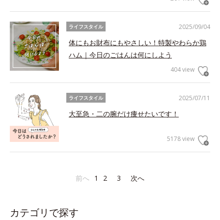
2025/09/04
ライフスタイル
体にもお財布にもやさしい！特製やわらか鶏
ハム｜今日のごはんは何にしよう
404 view
2025/07/11
ライフスタイル
大至急・二の腕だけ痩せたいです！
5178 view
前へ
1
2
3
次へ
カテゴリで探す