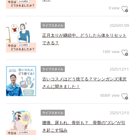
0 view
2026/01/09
ライフスタイル
正月太りが継続中。どうしたら体をリセット
できる？
1691 view
2025/12/11
ライフスタイル
古いコスメはどう捨てる？マシンガンズ滝沢
さんに聞きました！
65891 view
2025/12/10
ライフスタイル
腰痛、尿もれ、骨折も？ 骨盤の“ズレ”が引
き起こす悩み