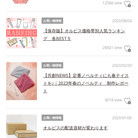
12586 view
2023/08/04
お買い物情報
【保存版】オルビス価格帯別人気ランキン
グ 各BEST５
28921 view
2023/02/20
お買い物情報
【共創NEWS】定番ノベルティにも春テイス
トを♪｜2023年春のノベルティ 制作レポー
ト
9218 view
2023/01/05
お買い物情報
オルビスの配送資材が変わります