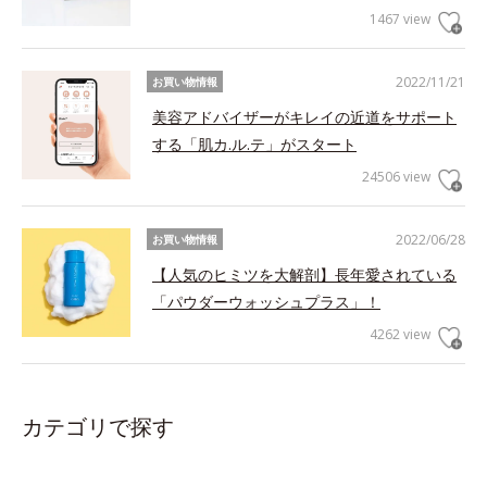
1467 view
2022/11/21
お買い物情報
美容アドバイザーがキレイの近道をサポート
する「肌カ.ル.テ」がスタート
24506 view
2022/06/28
お買い物情報
【人気のヒミツを大解剖】長年愛されている
「パウダーウォッシュプラス」！
4262 view
カテゴリで探す