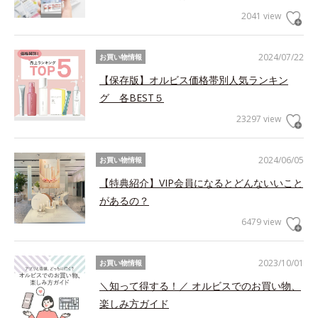
2041 view
2024/07/22
お買い物情報
【保存版】オルビス価格帯別人気ランキン
グ 各BEST５
23297 view
2024/06/05
お買い物情報
【特典紹介】VIP会員になるとどんないいこと
があるの？
6479 view
2023/10/01
お買い物情報
＼知って得する！／ オルビスでのお買い物、
楽しみ方ガイド