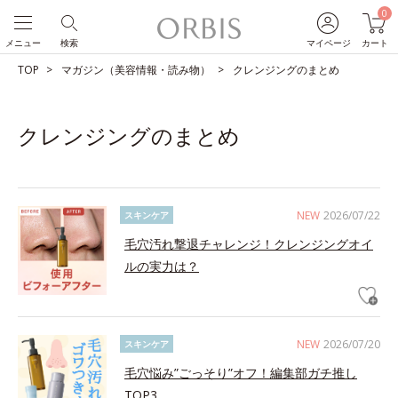
0
メニュー
検索
マイページ
カート
TOP
マガジン（美容情報・読み物）
クレンジングのまとめ
クレンジングのまとめ
NEW
2026/07/22
スキンケア
毛穴汚れ撃退チャレンジ！クレンジングオイ
ルの実力は？
NEW
2026/07/20
スキンケア
毛穴悩み”ごっそり”オフ！編集部ガチ推し
TOP3