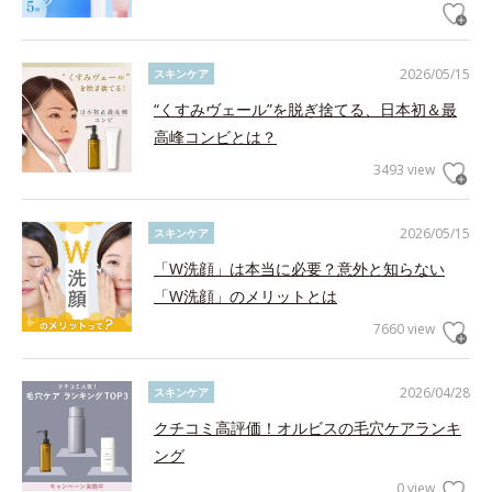
2026/05/15
スキンケア
“くすみヴェール”を脱ぎ捨てる、日本初＆最
高峰コンビとは？
3493 view
2026/05/15
スキンケア
「W洗顔」は本当に必要？意外と知らない
「W洗顔」のメリットとは
7660 view
2026/04/28
スキンケア
クチコミ高評価！オルビスの毛穴ケアランキ
ング
0 view