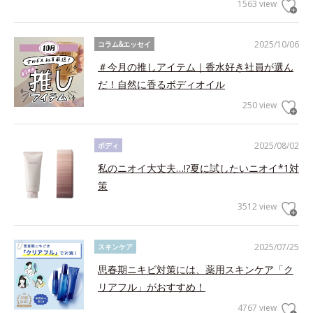
1563 view
2025/10/06
コラム&エッセイ
＃今月の推しアイテム｜香水好き社員が選ん
だ！自然に香るボディオイル
250 view
2025/08/02
ボディ
私のニオイ大丈夫…!?夏に試したいニオイ*1対
策
3512 view
2025/07/25
スキンケア
思春期ニキビ対策には、薬用スキンケア「ク
リアフル」がおすすめ！
4767 view