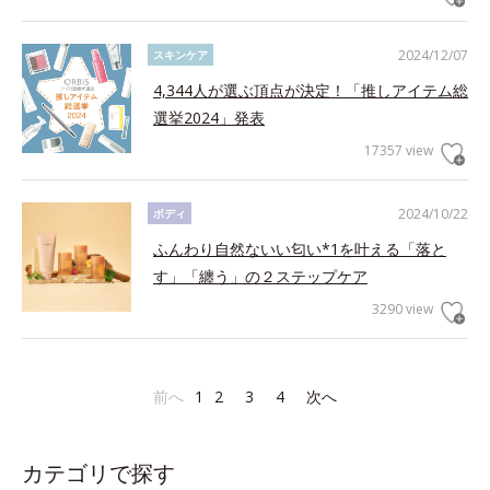
2024/12/07
スキンケア
4,344人が選ぶ頂点が決定！「推しアイテム総
選挙2024」発表
17357 view
2024/10/22
ボディ
ふんわり自然ないい匂い*1を叶える「落と
す」「纏う」の２ステップケア
3290 view
前へ
1
2
3
4
次へ
カテゴリで探す