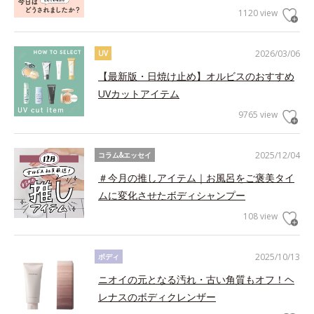
1120 view
2026/03/06
UV
【最新版・日焼け止め】オルビスのおすすめ
UVカットアイテム
9765 view
2025/12/04
コラム&エッセイ
＃今月の推しアイテム｜お風呂をご褒美タイ
ムに変化させたボディシャンプー
108 view
2025/10/13
ボディ
ニオイの元となる汚れ・古い角質もオフ！ヘ
レナスのボディクレンザー