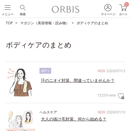
0
メニュー
検索
マイページ
カート
TOP
マガジン（美容情報・読み物）
ボディケアのまとめ
ボディケアのまとめ
NEW
2026/07/13
ボディ
汗のニオイ対策、間違っていませんか？
15259 view
ヘルスケア
NEW
2026/07/10
大人の抜け毛対策、何から始める？