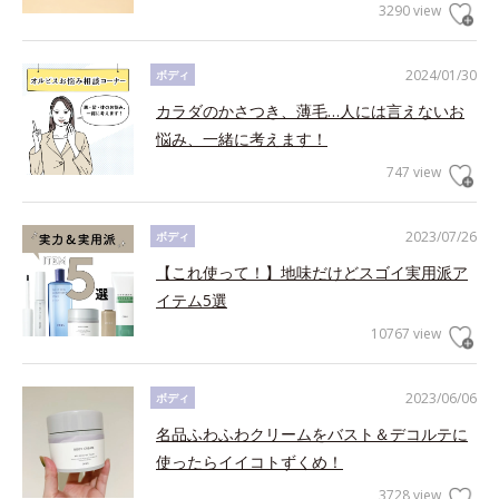
3290 view
2024/01/30
ボディ
カラダのかさつき、薄毛…人には言えないお
悩み、一緒に考えます！
747 view
2023/07/26
ボディ
【これ使って！】地味だけどスゴイ実用派ア
イテム5選
10767 view
2023/06/06
ボディ
名品ふわふわクリームをバスト＆デコルテに
使ったらイイコトずくめ！
3728 view