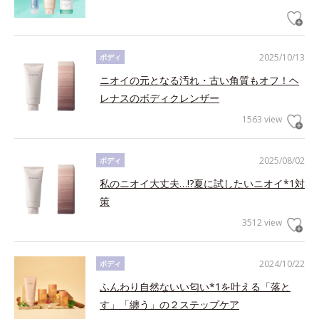
2025/10/13
ボディ
ニオイの元となる汚れ・古い角質もオフ！ヘ
レナスのボディクレンザー
1563 view
2025/08/02
ボディ
私のニオイ大丈夫…!?夏に試したいニオイ*1対
策
3512 view
2024/10/22
ボディ
ふんわり自然ないい匂い*1を叶える「落と
す」「纏う」の２ステップケア