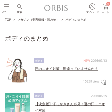
0
メニュー
検索
マイページ
カート
TOP
マガジン（美容情報・読み物）
ボディのまとめ
ボディのまとめ
NEW
2026/07/13
ボディ
汗のニオイ対策、間違っていませんか？
15259 view
2026/06/25
ボディ
【決定版】汗っかきさん必見！夏の汗・ニオ
イ対策