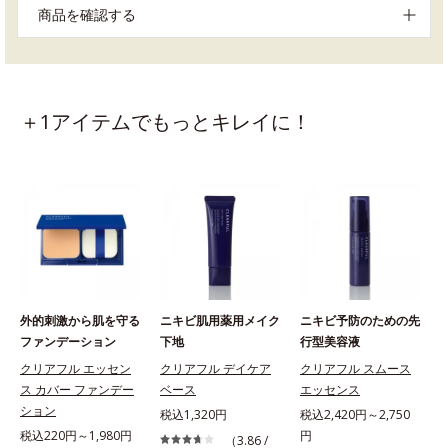
商品を確認する
＋1アイテムでもっとキレイに！
外的刺激から肌を守る
ニキビ肌用薬用メイク
ニキビ予防のための先
ファンデーション
下地
行型美容液
クリアフル エッセン
クリアフル デイケア
クリアフル スムース
ス カバー ファンデー
ベース
エッセンス
ション
税込1,320円
税込2,420円～2,750
税込220円～1,980円
円
（3.86 /