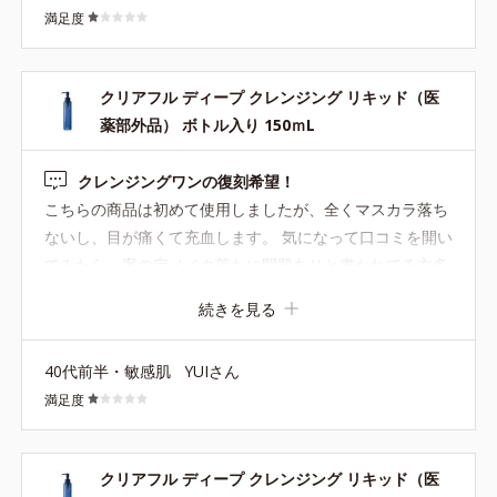
満足度
硬いのでそれが刺激になるのかニキビがひどくなり、娘の
肌には合わないようなので今後購入の予定はありません。
クリアフル ディープ クレンジング リキッド（医
薬部外品） ボトル入り 150ｍL
クレンジングワンの復刻希望！
こちらの商品は初めて使用しましたが、全くマスカラ落ち
ないし、目が痛くて充血します。 気になって口コミを開い
てみたら、案の定メイク落ちに問題ありと書かれてる方多
数。 なぜクレンジングワンを廃盤にしたのでしょうか。メ
続きを見る
イク落ちも素晴らしく、何も問題がなかったので、廃盤に
なった時はホントにショックでした。 切にクレンジングワ
40代前半・敏感肌
YUIさん
ンが復刻するのを望みます。 むしろこちらの商品の方を廃
満足度
盤にすべきだと思います。 クレンジングの役割を果たして
ません。ORBIS側で開発する段階で化粧落ちを試している
のでしょうか。疑問を感じます。数回使いましたが、目に
クリアフル ディープ クレンジング リキッド（医
異常をきたすので、捨てようと思います。二度と使わない