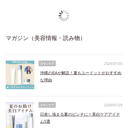
マガジン（美容情報・読み物）
2026/07/30
スキンケア
沖縄のBAが解説！夏もユードットがおすすめ
な理由
2026/07/28
スキンケア
日差し強まる夏のピンチに！美白ケアアイテ
ム5選