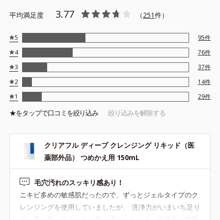
※アレルギーテスト済＝全ての方にアレルギーが起こらないという
3.77
平均満足度
ことではありません。
（
251
件）
※ノンコメドジェニックテスト済＝すべての人にコメド（ニキビの
もと）ができないというわけではありません。
5
95
件
4
76
件
3
37
件
2
14
件
1
29
件
★を
タップ
で口コミを絞り込み
絞り込みを解除する
クリアフル ディープ クレンジング リキッド（医
薬部外品） つめかえ用 150mL
毛穴汚れのスッキリ感あり！
ニキビ多めの敏感肌だったので、ずっとジェルタイプのク
レンジングを使用していましたが、 洗浄力がいまいち足り
ず、思い切ってこちらに乗り換えたところ、洗浄力が格段