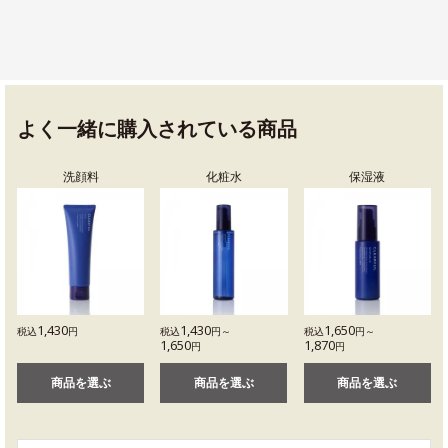
よく一緒に購入されている商品
洗顔料
化粧水
保湿液
1,430
1,430
1,650
税込
円
税込
円～
税込
円～
1,650
1,870
円
円
商品を選ぶ
商品を選ぶ
商品を選ぶ