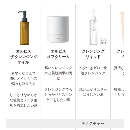
オルビス
オルビス
クレンジング
クレン
ザ クレンジング
オフクリーム
リキッド
ジェ
オイル
高いクレンジング
ベタつきゼロ！快
贅沢なう
力と美肌効果の両
適クレンジング
分配
素早くなじんで
立
濃いメイクも毛穴
悩みも取り去る
クレンジングでも
洗い上がりはさっ
後肌しっ
しっかりとスキン
ぱりしたい派
ちりうる
しっとりなめらか
ケアをしたい派
派
な後肌とメイク落
ちを両立したい派
テクスチャー