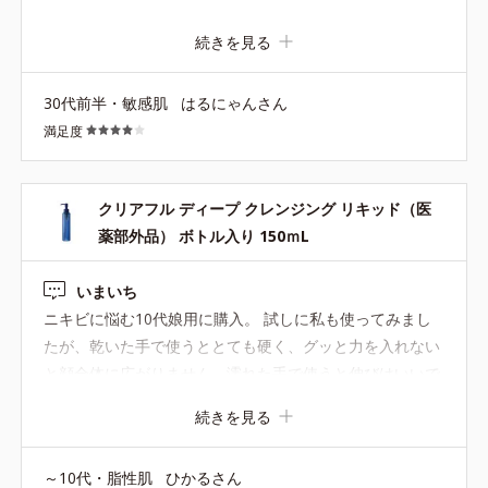
に上がった感があります！！擦る力加わると良くないの
続きを見る
で、3プッシュ使って洗っています。 ツッパリ感がひどい
などもなく、洗うとスッキリします。オススメです
30代前半・敏感肌
はるにゃんさん
満足度
クリアフル ディープ クレンジング リキッド（医
薬部外品） ボトル入り 150ｍL
いまいち
ニキビに悩む10代娘用に購入。 試しに私も使ってみまし
たが、乾いた手で使うととても硬く、グッと力を入れない
と顔全体に広がりません。濡れた手で使うと伸びはいいで
すが、毛穴の汚れが落ちてる感覚がありません。 洗い流す
続きを見る
とつるんとしていていいのですが... 私は普段オイルを使っ
ているんですが、リキッドってこんなもんなんでしょう
～10代・脂性肌
ひかるさん
か？ タッチが軽ければ摩擦レスでいいんですが、重たくて