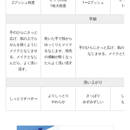
2プッシュ程度
1〜2プッシュ
1粒大程度
1粒
手順
手のひらにさっと
広げ、肌の上でら
乾いた手で頬から
せんを描くように
ゆっくりとメイク
手のひらにさっと広げ、肌の上
メイクとなじませ
をなじませ、指先
なじませる。
メイクとなじ
る。メイクとなじ
の感触が軽くなっ
んだら、よく洗い
たらよく洗い流す
流す。
洗い上がり
よりしっとり
さっぱり
しっ
しっとりすべすべ
やわらか
みずみずしい
もち