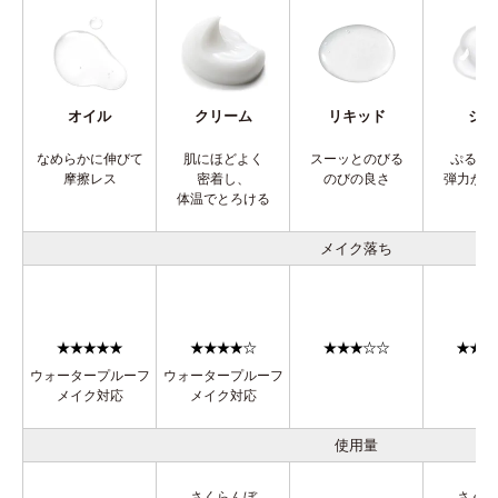
オイル
クリーム
リキッド
ジェ
なめらかに伸びて
肌にほどよく
スーッとのびる
ぷるん
摩擦レス
密着し、
のびの良さ
弾力から
体温でとろける
メイク落ち
ウォータープルーフ
ウォータープルーフ
メイク対応
メイク対応
使用量
さくらんぼ
さくら