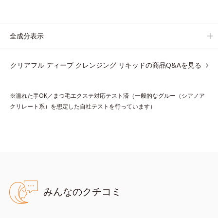
ビ対策スキンケア「クリアフルシリーズ」と共通の成分も配合
し、クリアな肌へ。
肌への摩擦を軽減させるための厚みのあるテクスチャーと、たっ
全成分表示
ぷり40％のうるおい成分、植物由来の洗浄成分も配合し、繊細な
肌をやさしく洗い上げます。
クリアフル ディープ クレンジング リキッドの商品Q&Aを見る
* 皮脂やメイクの油となじみ、毛穴の汚れを落とす処方
※濡れた手OK／まつ毛エクステ対応テスト済（一般的なグルー（シアノア
クリレート系）を想定した自社テストを行っています）
●無油分、無香料、無着色 ●アルコールフリー●グリチルリチン酸ジ
カリウム（甘草由来）配合＝ニキビ・肌荒れ防止薬用成分●紫根エキ
ス*1配合＝肌コンディションを整える整肌成分●浸透型コラーゲン
*2配合＝肌にうるおいを与えハリを与える保湿成分●ハトムギエキ
ス*3配合＝植物性保湿成分●毛穴クリア処方＝皮脂やメイクの油と
馴染み、毛穴の汚れを落とす処方
みんなのクチコミ
*1=シコニン、*2=コラーゲン・トリペプチドＦ、*3=ヨクイニンエ
キス