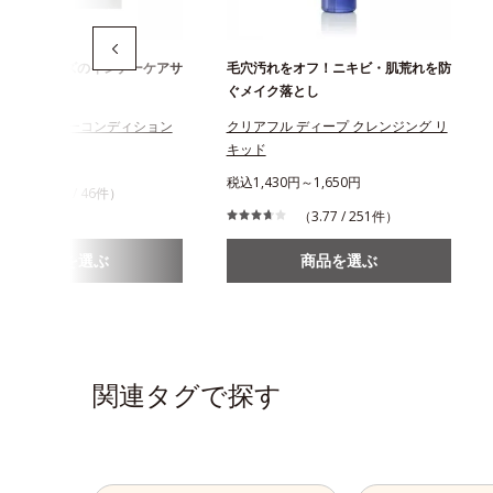
フルシリーズのインナーケアサ
毛穴汚れをオフ！ニキビ・肌荒れを防
ぐメイク落とし
フル インナーコンディション
クリアフル ディープ クレンジング リ
キッド
944円
税込1,430円～1,650円
（4.24 / 46件）
（3.77 / 251件）
商品を選ぶ
商品を選ぶ
関連タグで探す