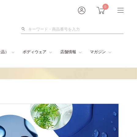
0
検
索
食品）
ボディウェア
店舗情報
マガジン