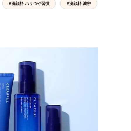
#洗顔料 ハリつや習慣
#洗顔料 濃密