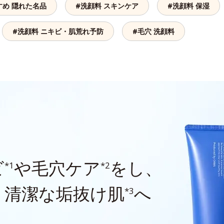
すめ 隠れた名品
#洗顔料 スキンケア
#洗顔料 保湿
#洗顔料 ニキビ・肌荒れ予防
#毛穴 洗顔料
ビ
や毛穴ケア
をし、
*1
*2
、清潔な垢抜け肌
へ
*3