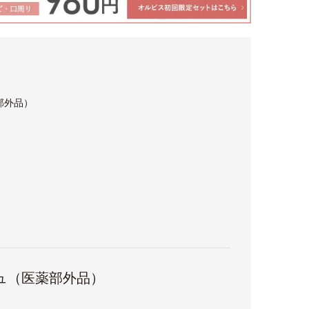
部外品）
ュ（医薬部外品）