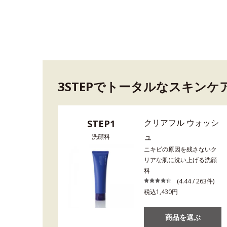
3STEPでトータルなスキンケ
クリアフル ウォッシ
STEP1
ュ
洗顔料
ニキビの原因を残さないク
リアな肌に洗い上げる洗顔
料
(4.44 / 263件)
税込1,430円
商品を選ぶ