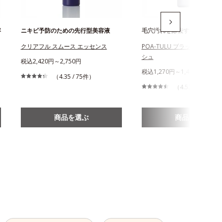
容
ニキビ予防のための先行型美容液
毛穴汚れを除去する酵素洗顔
クリアフル スムース エッセンス
POA-TULU ブラックパウダ
シュ
税込2,420円～2,750円
税込1,270円～1,490円
（4.35 / 75件）
（4.53 / 235件）
商品を選ぶ
商品を選ぶ