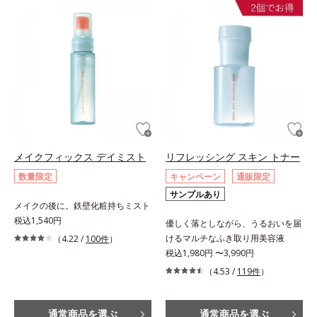
メイクフィックス デイミスト
リフレッシング スキン トナー
数量限定
キャンペーン
通販限定
サンプルあり
メイクの後に。鉄壁化粧持ちミスト
税込1,540円
優しく落としながら、うるおいを届
けるマルチなふき取り用美容液
（4.22 /
100件
）
税込1,980円 〜3,990円
（4.53 /
119件
）
通常商品を選ぶ
通常商品を選ぶ