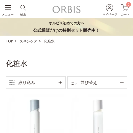
0
メニュー
検索
マイページ
カート
オルビス初めての方へ
公式通販だけの特別セット販売中！
TOP
スキンケア
化粧水
化粧水
絞り込み
並び替え