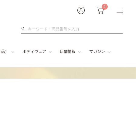
0
検
索
食品）
ボディウェア
店舗情報
マガジン