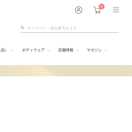
0
検
索
食品）
ボディウェア
店舗情報
マガジン