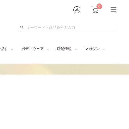
0
検
索
食品）
ボディウェア
店舗情報
マガジン