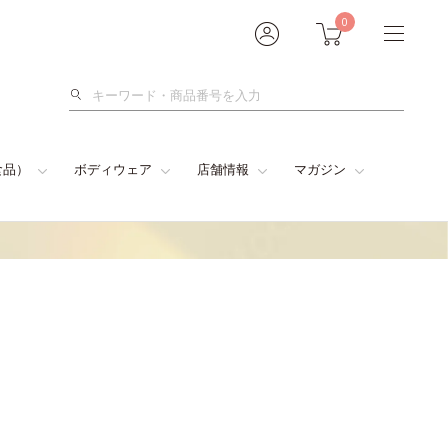
0
検
索
食品）
ボディウェア
店舗情報
マガジン