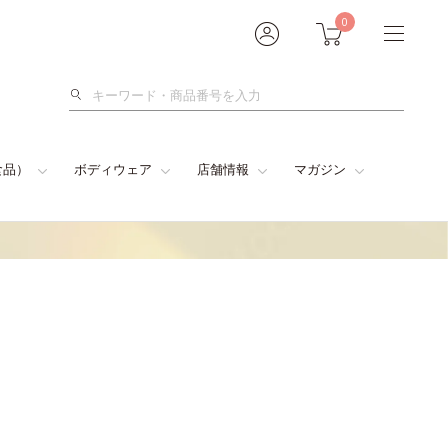
0
検
索
食品）
ボディウェア
店舗情報
マガジン