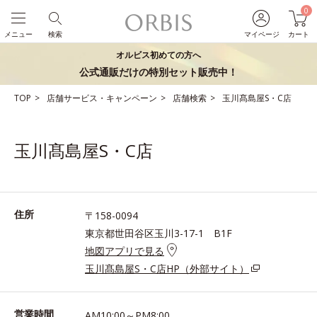
0
メニュー
検索
マイページ
カート
オルビス初めての方へ
公式通販だけの特別セット販売中！
TOP
店舗サービス・キャンペーン
店舗検索
玉川髙島屋S・C店
玉川髙島屋S・C店
住所
〒158-0094
東京都世田谷区玉川3-17-1 B1F
地図アプリで見る
玉川髙島屋S・C店HP（外部サイト）
営業時間
AM10:00～PM8:00