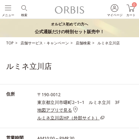
0
メニュー
検索
マイページ
カート
オルビス初めての方へ
公式通販だけの特別セット販売中！
TOP
店舗サービス・キャンペーン
店舗検索
ルミネ立川店
ルミネ立川店
住所
〒190-0012
東京都立川市曙町2−1−1 ルミネ立川 3F
地図アプリで見る
ルミネ立川店HP（外部サイト）
営業時間
AM10:00～PM8:30