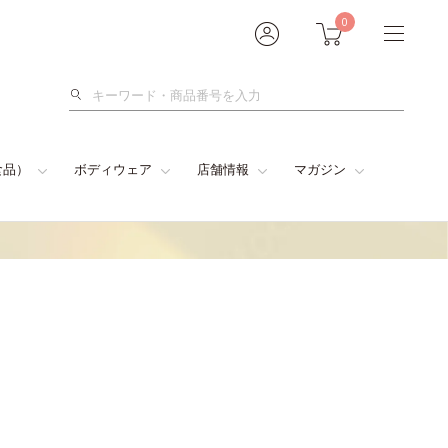
0
検
索
食品）
ボディウェア
店舗情報
マガジン