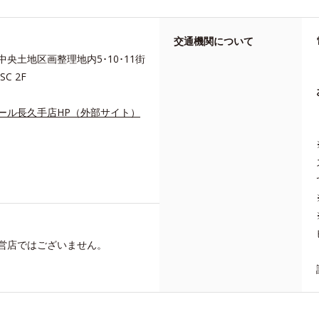
交通機関について
央土地区画整理地内5･10･11街
C 2F
ール長久手店HP（外部サイト）
営店ではございません。