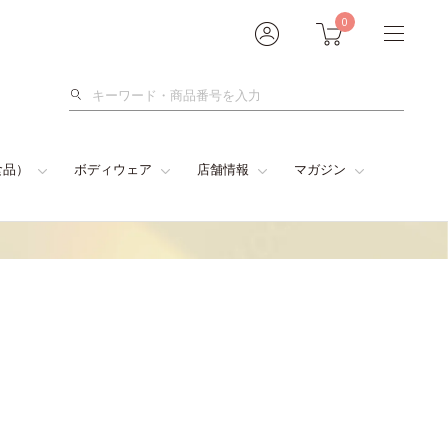
0
検
索
食品）
ボディウェア
店舗情報
マガジン