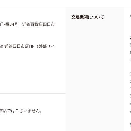
交通機関について
町7番34号 近鉄百貨店四日市
Garden 近鉄四日市店HP（外部サイ
営店ではございません。