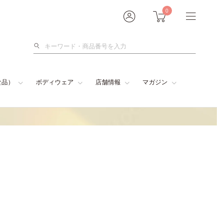
0
検
索
食品）
ボディウェア
店舗情報
マガジン