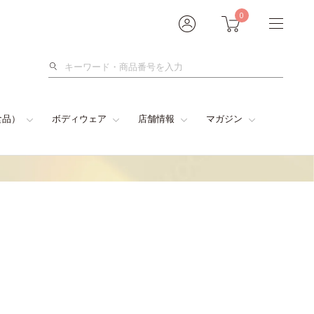
0
検
索
食品）
ボディウェア
店舗情報
マガジン