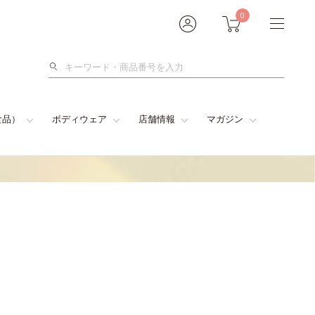
0
検
索
食品）
ボディウェア
店舗情報
マガジン