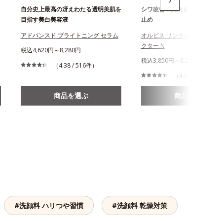
自分史上最高の冴えわたる透明美肌を
シワ改善＆美白まで叶える薬
目指す美白美容液
止め
アドバンスド ブライトニング セラム
オルビス リンクルブライトU
クター N
税込4,620円～8,280円
税込3,850円～8,280円
（4.38 / 516件）
（4.64 / 864件）
商品を選ぶ
商品を選ぶ
#洗顔料 ハリつや習慣
#洗顔料 乾燥対策