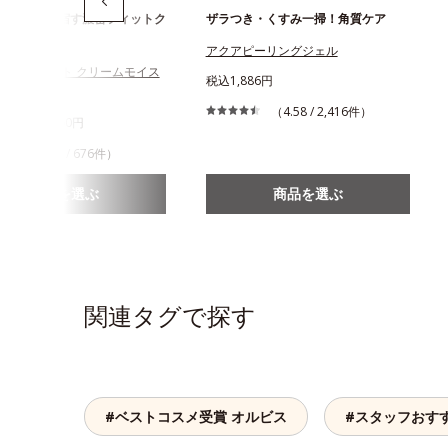
に弾力感を宿す濃密フィットク
ザラつき・くすみ一掃！角質ケア
アクアピーリングジェル
スユー ドット クリームモイス
税込1,886円
イザー
（4.58 / 2,416件）
630円～3,960円
（4.22 / 676件）
商品を選ぶ
商品を選ぶ
関連タグで探す
#ベストコスメ受賞 オルビス
#スタッフおす