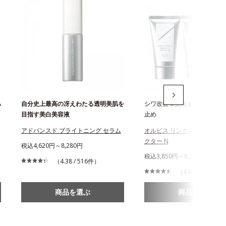
ハ
自分史上最高の冴えわたる透明美肌を
シワ改善＆美白まで叶える薬
目指す美白美容液
止め
アドバンスド ブライトニング セラム
オルビス リンクルブライトU
クター N
税込4,620円～8,280円
税込3,850円～8,280円
（4.38 / 516件）
（4.64 / 864件）
商品を選ぶ
商品を選ぶ