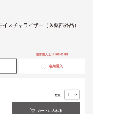
ルモイスチャライザー（医薬部外品）
。
通常購入より10%OFF!
定期購入
数量
カートに入れる