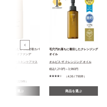
ずしくとけ込むように密着カバ
毛穴汚れ落ちに着目したクレンジング
穴レスリキッドファンデ
オイル
スユー カラースキンケアマス
オルビス ザ クレンジング オイル
ンデーション
税込1,210円～3,980円
310円
（4.36 / 790件）
（3.76 / 229件）
商品を選ぶ
商品を選ぶ