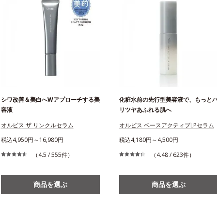
シワ改善＆美白へWアプローチする美
化粧水前の先行型美容液で、もっと
容液
リツヤあふれる肌へ
オルビス ザ リンクルセラム
オルビス ベースアクティブLPセラム
税込4,950円～16,980円
税込4,180円～4,500円
（4.5 / 555件）
（4.48 / 623件）
商品を選ぶ
商品を選ぶ