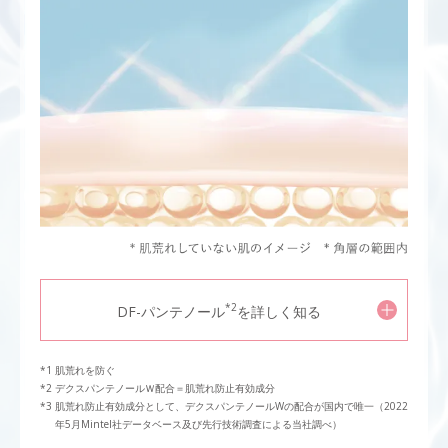
*2
DF-パンテノール
を詳しく知る
肌荒れを防ぐ
デクスパンテノールＷ配合＝肌荒れ防止有効成分
肌荒れ防止有効成分として、デクスパンテノールWの配合が国内で唯一（2022
年5月Mintel社データベース及び先行技術調査による当社調べ）