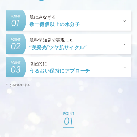
肌にみなぎる
数十億個以上の水分子
肌科学知見で実現した
*
“美発光
ツヤ肌サイクル”
徹底的に
うるおい保持にアプローチ
* うるおいによる