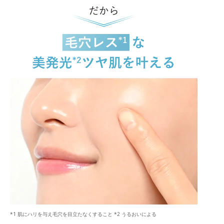
*1 肌にハリを与え毛穴を目立たなくすること *2 うるおいによる