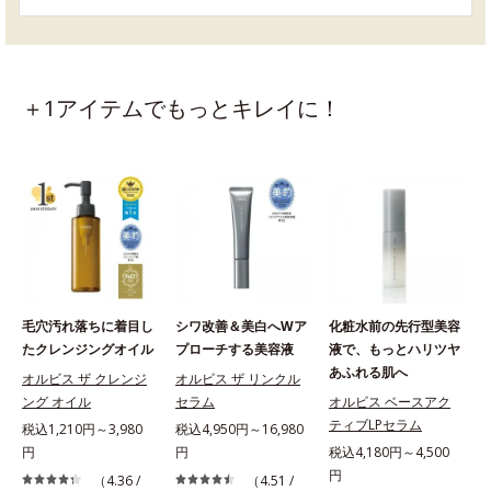
＋1アイテムでもっとキレイに！
毛穴汚れ落ちに着目し
シワ改善＆美白へWア
化粧水前の先行型美容
たクレンジングオイル
プローチする美容液
液で、もっとハリツヤ
あふれる肌へ
オルビス ザ クレンジ
オルビス ザ リンクル
ング オイル
セラム
オルビス ベースアク
ティブLPセラム
税込1,210円～3,980
税込4,950円～16,980
円
円
税込4,180円～4,500
税
円
（4.36 /
（4.51 /