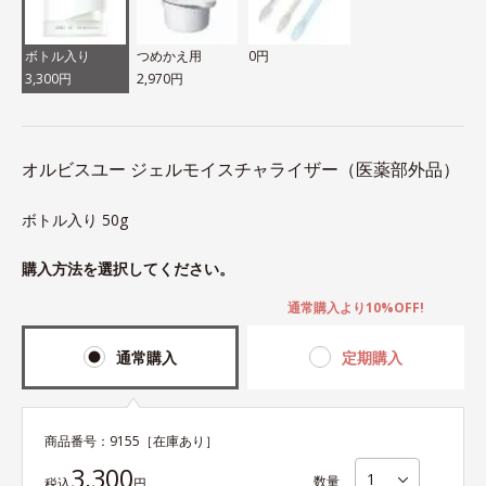
ボトル入り
つめかえ用
0円
3,300円
2,970円
オルビスユー ジェルモイスチャライザー（医薬部外品）
ボトル入り 50g
購入方法を選択してください。
通常購入より10%OFF!
通常購入
定期購入
商品番号：
9155
［在庫あり］
3,300
数量
税込
円