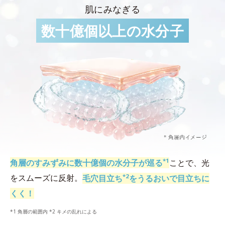
肌にみなぎる
数十億個以上の水分子
*1
角層のすみずみに数十億個の水分子が巡る
ことで、光
*2
をスムーズに反射。
毛穴目立ち
をうるおいで目立ちに
くく！
*1 角層の範囲内 *2 キメの乱れによる