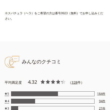
*1 保湿
※スパチュラ（ヘラ）をご希望の方は番号9923（無料）でお申し込みくだ
*2 年齢に応じたお手入れ
さい。
*3 D.N.A.＝Daily New Approach
*4 HSP含有酵母エキス＝保湿成分
アレルギーテスト済＝全ての方にアレルギーが起こらないということで
はありません。
みんなのクチコミ
【Step3 夜用保湿】アンコール ナイトクリーミー
ジェル 30g
寝ている間に、ボリュームアップコンプレックスが日中ダメージ
4.32
平均満足度
（
328
件）
を受けた乾燥した肌にうるおいとハリを与え、キレイを底上げす
る夜用保湿液です。
5
184
件
濃厚なのにベタつかないリッチなジェルが年齢肌の乾燥をケア。
4
94
件
朝、見違えるようなハリ感に。
3
27
件