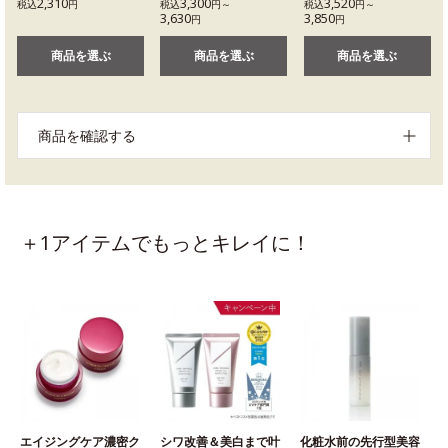
2,310
3,300
3,520
税込
円
税込
円～
税込
円～
3,630
3,850
円
円
商品を選ぶ
商品を選ぶ
商品を選ぶ
商品を確認する
＋1アイテムでもっとキレイに！
エイジングケア濃密ク
シワ改善＆美白まで叶
化粧水前の先行型美容