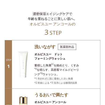
濃密保湿エイジングケアで
年齢を重ねるごとに美しい肌へ。
オルビスユー アンコールの
3
STEP
洗いながす
医薬部外品
オルビスユー ドット
フォーミングウォッシュ
STEP
*1
1
蓄積した角層
を絡めとり、くすみ
*2
を晴らす、高密着マイルドピーリ
*3
ング
ウォッシュ。
1 剥がれずに肌に蓄積した古い角層
2 乾燥による *3 洗浄による物理的効果
うるおいで満たす
オルビスユー アンコール