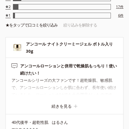
使用目安：小豆１～２粒程
2
17
件
※夜のスキンケアの際にご使用ください。
1
6
件
★を
タップ
で口コミを絞り込み
絞り込みを解除する
●無油分、無香料、無着色 ●界面活性剤不使用●ＨＳＰ含有酵母エキ
ス、Ｄ.Ｎ.Ａ.ヒビスエキス配合＝保湿成分●イーブンワテロイル配合
アンコール ナイトクリーミージェル ボトル入り
＝やわらかな肌へ整える保湿成分●ボリュームアップコンプレックス
（リンゴ幹細胞エキス・低分子ヒアルロン酸）、エラスチン配合＝
30g
肌にうるおいとハリ感を与える保湿成分●アルコールフリー●弱酸性
アンコールローションと併用で乾燥肌もっちり！使い
続けたい！
アンコールシリーズの大ファンです！超乾燥肌、敏感肌
で、アンコールローションしか肌に合わず、長年使い続け
ていました。ローションだけでも十分満足だったのです
が、さらなる潤いを求めて、試しにこちらのクリーミージ
続きを見る
ェルを併用したら、ますます潤うようになり、口の周りの
乾燥感は全く気にならず、もちもちになりました。こちら
40代後半・超乾性肌
はるさん
の商品は、アンコールローションとの併用を強くおすすめ