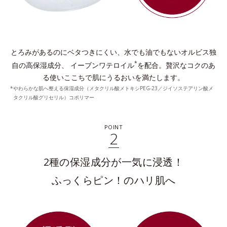
とろみがあるのにベタつきにくい、水でも油でもないオルビス独
*
自の高保湿成分、
イーブンワテロイル
を配合。贅沢なコクのあ
る使いここちで肌にうるおいを満たします。
やわらかな肌へ整える保湿成分（メタクリル酸メトキシPEG-23／ジイソステアリン酸メ
タクリル酸グリセリル）コポリマー
POINT
2
2種の保湿成分が一気に浸透！
ふっくらピン！のハリ肌へ