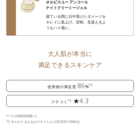
オルビスユー アンコール
ナイトクリーミージェル
寝ている間に日中受けたダメージを
キレイに底上げ。翌朝、見違えるよ
うなハリ感に。
大人肌が本当に
満足できるスキンケア
86
*1
%
使用感の満足度
★4.3
*2
クチコミ
1 n=24(研究所調べ)
2 オルビス みんなのクチコミより(2020年1月時点)