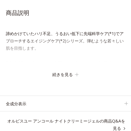
商品説明
諦めかけていたハリ不足、うるおい低下に先端科学ケア(*1)でア
プローチするエイジングケア(*2)シリーズ。弾むような若々しい
肌を目指します。
D.N.A.(*3) ヒビスエキスとHSP（ヒートショックプロテイン）
(*4)の合わせ技で、目元、フェイスラインなど、年齢を重ねるに
続きを見る
つれハリ不足、うるおい低下を感じやすい部位に働きかけ、ハリ
感のある肌へ導きます。
さらに、水でも油でもない第3の成分、even wateroil（イーブン
全成分表示
ワテロイル）を配合することにより、水でも油でも実現できなか
った、“濃密なうるおい感”と“ベタつかない”、相反する2つの感触
オルビスユー アンコール ナイトクリーミージェルの商品Q&Aを
の両立に成功。
見る
ごわつく年齢肌を柔肌に整え、未体験の肌感触を叶えます。