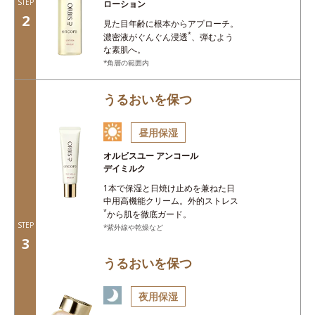
STEP
ローション
2
見た目年齢に根本からアプローチ。
*
濃密液がぐんぐん浸透
、弾むよう
な素肌へ。
角層の範囲内
うるおいを保つ
昼用保湿
オルビスユー アンコール
デイミルク
1本で保湿と日焼け止めを兼ねた
日
中用高機能クリーム。外的ストレス
*
から肌を徹底ガード。
STEP
紫外線や乾燥など
3
うるおいを保つ
夜用保湿