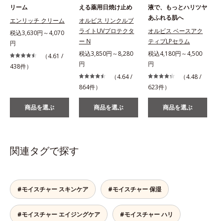
リーム
える薬用日焼け止め
液で、もっとハリツヤ
あふれる肌へ
エンリッチ クリーム
オルビス リンクルブ
ライトUVプロテクタ
オルビス ベースアク
税込3,630円～4,070
ー N
ティブLPセラム
円
税込3,850円～8,280
税込4,180円～4,500
税
（4.61 /
円
円
438件）
（4.64 /
（4.48 /
864件）
623件）
2
商品を選ぶ
商品を選ぶ
商品を選ぶ
関連タグで探す
#モイスチャー スキンケア
#モイスチャー 保湿
#モイスチャー エイジングケア
#モイスチャー ハリ