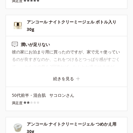
満足度
したいです。 ちなみに私は朝、オールシーズン、化粧の前
にも使っています。ベタベタさせすぎなければ、その後化
粧しても大丈夫です！ これからもずっとお世話になりたい
アンコール ナイトクリーミージェル ボトル入り
ので、アンコールシリーズは永遠に不滅であって欲しいで
30g
す！
潤いが足りない
彼の家にお泊まり用に買ったのですが、家で元々使ってい
るのが良すぎなのか、これをつけるとつっぱり感がすごく
て…。 かなりの量を2回塗れば、なんとか過ごせますが、
そんなことやってたらすぐになくなりそうです。 そこまで
続きを見る
乾燥肌ではないですが、私の肌には物足りない商品です。
50代前半・混合肌
サコロンさん
満足度
アンコール ナイトクリーミージェル つめかえ用
30g