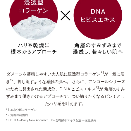
*1
ダメージを蓄積しやすい大人肌に浸透型コラーゲン
が一気に届
*2
き
、押し返すような感触の肌へ。
さらに、アンコールシリーズ
*3
のために見出された新成分、D.N.A.ヒビスエキス
が
角層のすみ
ずみまで働きかけるアプローチで、つい触りたくなるピン！とし
たハリ感を叶えます。
1 加水分解コラーゲン
2 角層の範囲内
3 D.N.A.=Daily New Approach HSP含有酵⺟エキス配合＝保湿成分