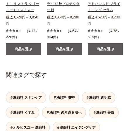
ト エキストラ クリー
ライトUVプロテクタ
アドバンスド ブライ
ミーモイスチャー
ー N
トニング セラム
税込3,520円～3,850
税込3,850円～8,280
税込4,620円～8,280
税
円
円
円
（4.13 /
（4.64 /
（4.38 /
226件）
864件）
516件）
2
商品を選ぶ
商品を選ぶ
商品を選ぶ
関連タグで探す
#洗顔料 スキンケア
#洗顔料 濃密
#洗顔料 透明感
#洗顔料 くすみ
#洗顔料 透き通る肌へ
#洗顔料 美白
#オルビスユー 洗顔料
#洗顔料 エイジングケア