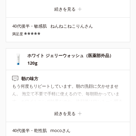
時短になるように感じて、リピしました。刺激も感じない
続きを見る
し、個人的にはすすぎ回数も適度で、快適に使えているの
で良いです。
40代後半・敏感肌
ねんねこねこりんさん
満足度
ホワイト ジェリーウォッシュ（医薬部外品）
120g
朝の味方
もう何度もリピートしています。朝の洗顔に欠かせませ
ん。 泡立て不要で手軽に使えるので、毎朝助かっていま
す。ホワイトニング効果なのか、洗顔後はワントーン明る
くなるように感じています。毎日手軽に明るい肌印象を目
続きを見る
指せる点も気に入っています。
40代後半・乾性肌
mocoさん