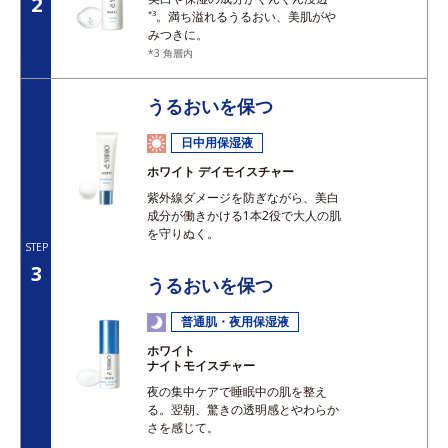
2
*3
。満ち溢れるうるおい、美肌がや
みつきに。
*3 角層内
うるおいを保つ
日中用保湿液
ホワイト デイモイスチャー
紫外線ダメージを防ぎながら、美白
成分が働きかける1本2役で大人の肌
を守りぬく。
STEP
3
うるおいを保つ
普通肌・夜用保湿液
ホワイト
ナイトモイスチャー
夜の集中ケアで睡眠中の肌を整え
る。翌朝、驚きの透明感とやわらか
さを感じて。