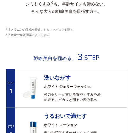
シミもくすみ
も、年齢サインも諦めない、
*2
そんな大人の戦略美白を目指す方へ。
1 メラニンの生成を抑え、シミ・ソバカスを防ぐ
2 乾燥や角質肥厚によるくすみ
3
STEP
戦略美白を極める、
洗いながす
STEP
ホワイト ジェリーウォッシュ
1
弾力ゼリーが古い角質やくすみを絡
め取る。ピカッと明るい澄み肌へ。
うるおいで満たす
ホワイト ローション
STEP
美白や保湿の成分がぐんぐん浸透