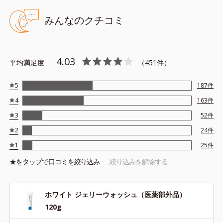
せ、顔全体になじませて洗い流してください。
みんなのクチコミ
使用目安：大きめのパール１粒程度
※サンプルはございません。
4.03
平均満足度
（
451
件）
●無油分、無香料、無着色 ●グリチルリチン酸ジカリウム配合＝肌荒
5
187
件
れ防止有効成分●W.H.アミノシールド配合＝肌をすこやかに整える
保湿成分●肌なじみアップ成分配合＝角質柔軟効果のある保湿成分●
4
163
件
アルコールフリー●弱酸性
3
52
件
2
24
件
1
25
件
★を
タップ
で口コミを絞り込み
絞り込みを解除する
ホワイト ジェリーウォッシュ（医薬部外品）
120g