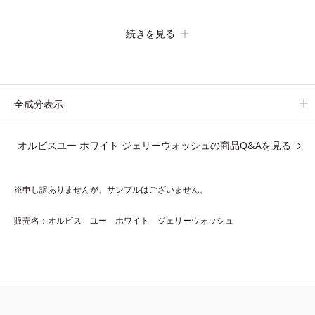
ます。
さらに、シミと年齢の関係に着目。点在するシミだけでなく、メ
続きを見る
ラニンが蓄積しがちな年齢肌の“メラニンメタボ(*2)”にアプロー
チして、澄みわたる美肌を目指します。
*1 年齢を重ねた肌
全成分表示
*2 メラニンが過剰に生成する状態
オルビスユー ホワイト ジェリーウォッシュの商品Q&Aを見る
アレルギーテスト済＝全ての方にアレルギーが起こらないということで
はありません。
※申し訳ありませんが、サンプルはございません。
【Step1 洗顔料】ホワイト ジェリーウォッシュ
販売名：オルビス ユー ホワイト ジェリーウォッシュ
120g（医薬部外品）
肌の上でほどけるジェリーが、肌をいたわりつつ不要な汚れを絡
めとる、泡立てないジュレ状洗顔料。 澄んだ肌に洗い上げ、化
粧水のなじみもアップ。
水かぬるま湯で素洗いした肌に大きめのパール粒程度を直接の