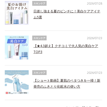
2026/07/28
スキンケア
日差し強まる夏のピンチに！美白ケアアイテ
ム5選
2026/07/23
スキンケア
【★4.3超え】クチコミで大人気の美白ケア
TOP3
2026/07/23
スキンケア
【ショート動画】夏肌のベタつきを一掃！新
発売のふきとり化粧水の使い方