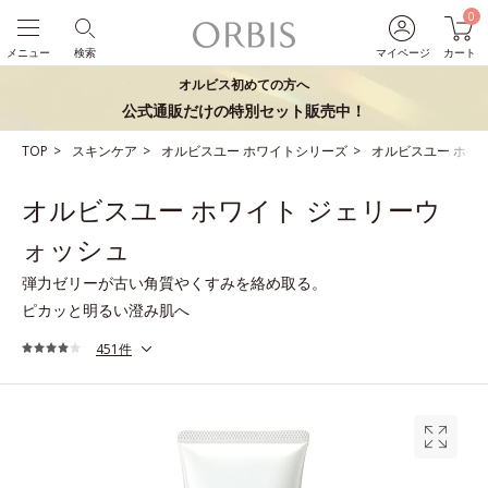
0
メニュー
検索
マイページ
カート
オルビス初めての方へ
公式通販だけの特別セット販売中！
TOP
スキンケア
オルビスユー ホワイトシリーズ
オルビスユー ホワ
オルビスユー ホワイト ジェリーウ
ォッシュ
弾力ゼリーが古い角質やくすみを絡め取る。
ピカッと明るい澄み肌へ
451件