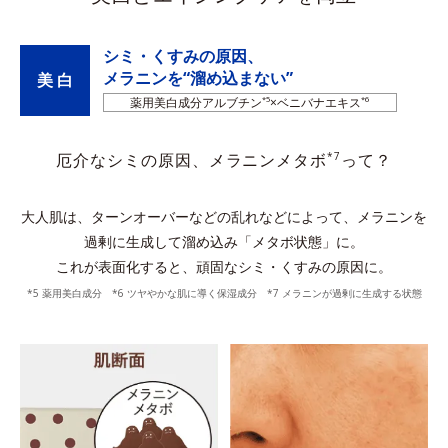
シミ・くすみの原因、
メラニンを“溜め込まない”
美 白
薬用美白成分アルブチン
*5
×ベニバナエキス
*6
*7
厄介なシミの原因、メラニンメタボ
って？
大人肌は、ターンオーバーなどの乱れなどによって、メラニンを
過剰に生成して溜め込み「メタボ状態」に。
これが表面化すると、頑固なシミ・くすみの原因に。
*5 薬用美白成分 *6 ツヤやかな肌に導く保湿成分 *7 メラニンが過剰に生成する状態