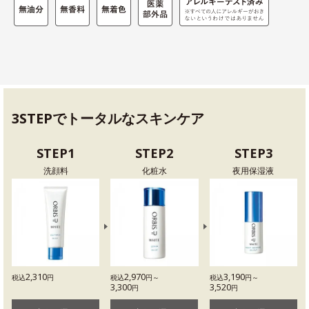
3STEPでトータルなスキンケア
STEP1
STEP2
STEP3
洗顔料
化粧水
夜用保湿液
2,310
2,970
3,190
税込
円
税込
円～
税込
円～
3,300
3,520
円
円