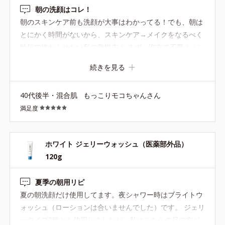
朝の洗顔はコレ！
朝のスキンケア前も洗顔が大事はわかってる！でも、朝は
とにかく時間がないから、スキンケア→メイクをなるべく
時短で終わらせたい私の救世主！ まず、泡立て不要！ ジ
ェルでくるくる優しくマッサージして、肌と私の目覚めス
続きを見る
イッチを入れる(^^) ジェルが優しく汚れを絡めとって、さ
っぱりだけどふっくらな洗い心地にやみつきです！(^^)朝
40代後半・混合肌
もっこりモコちゃんさん
の泡立てを時短したい方に、かなりおすすめしたい逸品で
満足度
す♪
ホワイト ジェリーウォッシュ（医薬部外品）
120g
夏季の朝用リピ
夏の朝洗顔だけ使用してます。夜シャワー時はブライトウ
ォッシュ（ローションは合いませんでした）です。 ジェリ
ータイプ2種とも使用しましたが、私はこちらの品の方が