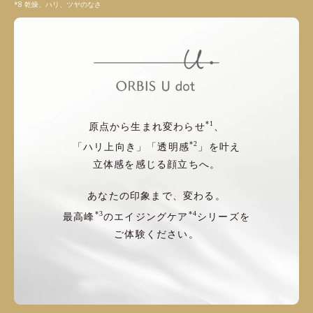
乾燥、ハリ、ツヤのなさ
*1
原点から生まれ変わらせ
、
*2
「ハリ上向き」「透明感
」を叶え
立体感を感じる顔立ちへ。
あなたの印象まで、変わる。
*3
*4
最高峰
のエイジングケア
シリーズを
ご体験ください。