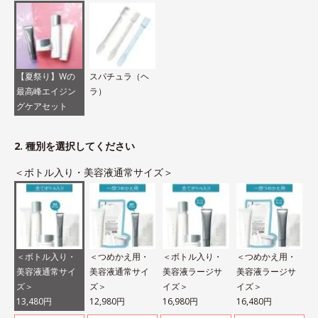
【夏祭り】Wの
スパチュラ（ヘ
最高峰エイジン
ラ）
グケアセット
2. 種別を選択してください
＜ボトル入り・美容液通常サイズ＞
＜ボトル入り・
＜つめかえ用・
＜ボトル入り・
＜つめかえ用・
美容液通常サイ
美容液通常サイ
美容液ラージサ
美容液ラージサ
ズ＞
ズ＞
イズ＞
イズ＞
13,480円
12,980円
16,980円
16,480円