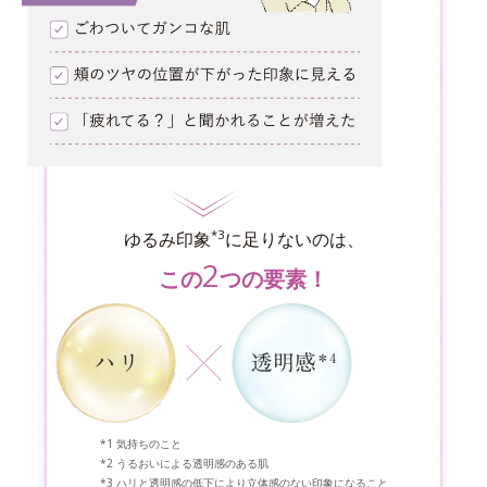
*3
ゆるみ印象
に足りないのは、
2
この
つの要素！
気持ちのこと
うるおいによる透明感のある肌
ハリと透明感の低下により立体感のない印象になること