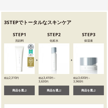
3STEPでトータルなスキンケア
STEP1
STEP2
STEP3
洗顔料
化粧水
保湿液
2,310
3,410
3,630
税込
円
税込
円～
税込
円～
3,630
3,960
円
円
商品を選ぶ
商品を選ぶ
商品を選ぶ