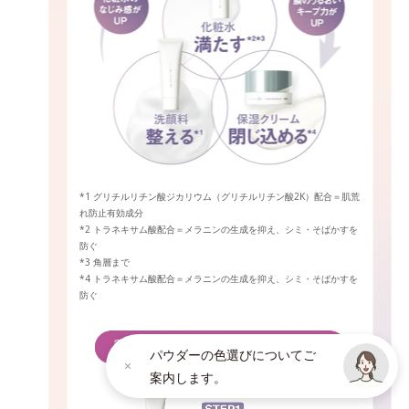
*1 グリチルリチン酸ジカリウム（グリチルリチン酸2K）配合＝肌荒
れ防止有効成分
*2 トラネキサム酸配合＝メラニンの生成を抑え、シミ・そばかすを
防ぐ
*3 角層まで
*4 トラネキサム酸配合＝メラニンの生成を抑え、シミ・そばかすを
防ぐ
パウダーの色選びについてご
案内します。