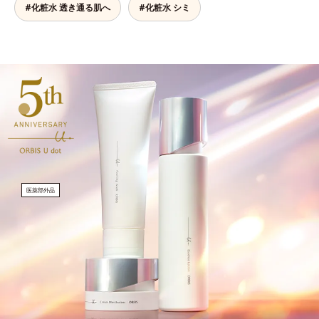
#化粧水 透き通る肌へ
#化粧水 シミ
医薬部外品