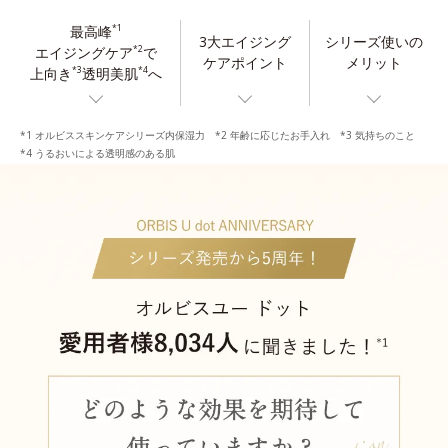
最高峰
*1
3大エイジング
シリーズ使いの
エイジングケア
で
*2
ケアポイント
メリット
上向き
透明美肌
へ
*3
*4
*1 オルビススキンケアシリーズ内保湿力 *2 年齢に応じたお手入れ *3 気持ちのこと
*4 うるおいによる透明感のある肌