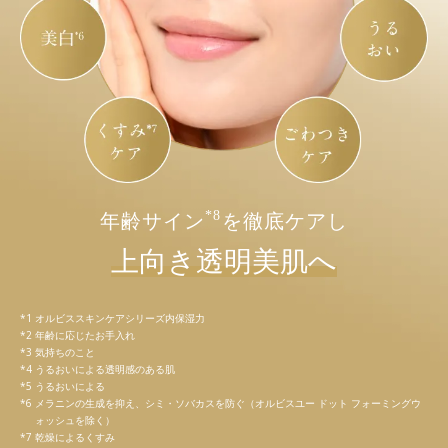
*8
年齢サイン
を徹底ケアし
上向き透明美肌へ
オルビススキンケアシリーズ内保湿力
年齢に応じたお手入れ
気持ちのこと
うるおいによる透明感のある肌
うるおいによる
メラニンの生成を抑え、シミ・ソバカスを防ぐ（オルビスユー ドット フォーミングウ
ォッシュを除く）
乾燥によるくすみ