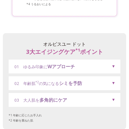
うるおいによる
オルビスユー ドット
*1
3大エイジングケア
ポイント
Wアプローチ
01
ゆるみ印象に
シミを予防
*2
02
年齢肌
の気になる
多角的にケア
03
大人肌を
年齢に応じたお手入れ
年齢を重ねた肌