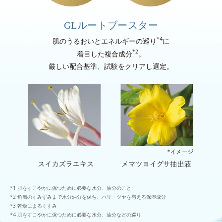
GLルートブースター
*4
肌のうるおいとエネルギーの巡り
に
*2
着目した複合成分
。
厳しい配合基準、試験をクリアし選定。
肌をすこやかに保つために必要な水分、油分のこと
角層のすみずみまで水分油分を保ち、ハリ・ツヤを与える保湿成分
乾燥によるくすみ
肌をすこやかに保つために必要な水分、油分などの巡り