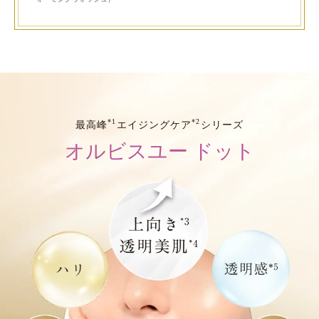
*1
*2
最高峰
エイジングケア
シリーズ
オルビスユー ドット