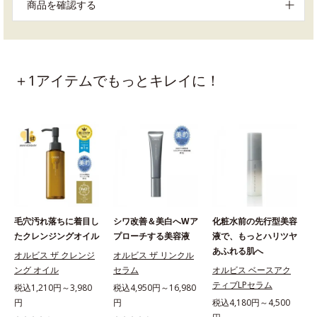
商品を確認する
＋1アイテムでもっとキレイに！
毛穴汚れ落ちに着目し
シワ改善＆美白へWア
化粧水前の先行型美容
たクレンジングオイル
プローチする美容液
液で、もっとハリツヤ
あふれる肌へ
オルビス ザ クレンジ
オルビス ザ リンクル
ング オイル
セラム
オルビス ベースアク
ティブLPセラム
税込1,210円～3,980
税込4,950円～16,980
円
円
税込4,180円～4,500
税