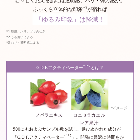
若々しく見える肌には透明感、ハリ・弾力感が。
*3
ふっくら立体的な印象
が宿れば
「ゆるみ印象」は軽減！
乾燥、ハリ、ツヤのなさ
うるおいによる
ハリ・透明感による
*1*2
G.D.F.アクティベーター
とは？
500にもおよぶサンプル数を試し、選びぬかれた成分が
*1*2
「G.D.F.アクティベーター
」。開発に贅沢に時間をか