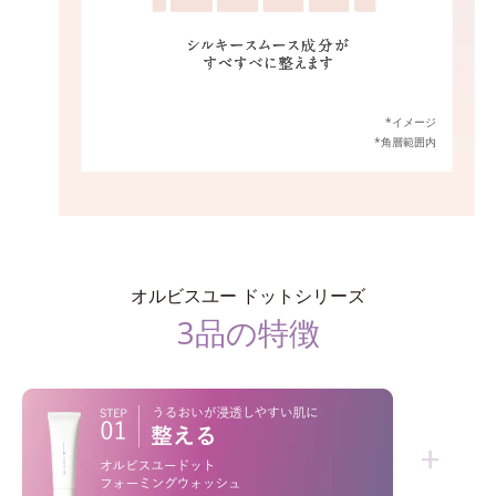
*イメージ
*角層範囲内
オルビスユー ドットシリーズ
3品の特徴
+