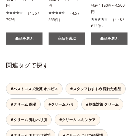
円
円
税込4,180円～4,500
税
円
（4.36 /
（4.5 /
792件）
555件）
（4.48 /
623件）
商品を選ぶ
商品を選ぶ
商品を選ぶ
関連タグで探す
#ベストコスメ受賞 オルビス
#スタッフおすすめ 隠れた名品
#クリーム 保湿
#クリーム ハリ
#乾燥対策 クリーム
#クリーム 弾むハリ肌
#クリーム スキンケア
#クリーム カサカサ対策
#クリーム ハリつや習慣