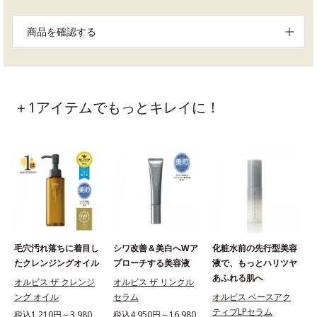
商品を確認する
＋1アイテムでもっとキレイに！
毛穴汚れ落ちに着目し
シワ改善＆美白へWア
化粧水前の先行型美容
たクレンジングオイル
プローチする美容液
液で、もっとハリツヤ
あふれる肌へ
オルビス ザ クレンジ
オルビス ザ リンクル
ング オイル
セラム
オルビス ベースアク
ティブLPセラム
税込1,210円～3,980
税込4,950円～16,980