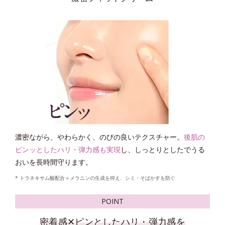
*4
* グリチルリチン酸ジカリウム
＝肌荒れ防止有効成分
*1 剥がれずに肌に蓄積した古い角層
*2 古い角質による
*3 洗浄による物理的効果
*4 グリチルリチン酸2K
*2
化粧水がなじみにくくなる年齢肌
に着目。つけた瞬間
すば
POINT
*1
やく浸透
するテクスチャー
に。ハンドプレスするとうるお
いで満ちたハリ感を即体感。
* トラネキサム酸配合＝メラニンの生成を抑え、シミ・そばかすを防ぐ
*1 角層まで
*2 年齢を重ねた肌
濃密ながら、やわらかく、のびの良いテクスチャー。
後肌の
POINT
ピンッとしたハリ・弾力感も実現
し、しっとりとしたでうる
おいを長時間守ります。
後肌のうるおいにアプローチする
2つを両立する
2つの成分配合。
* トラネキサム酸配合＝メラニンの生成を抑え、シミ・そばかすを防ぐ
「マイルドピーリング処方 EX」
絶妙なコクがありながら、塗布すると瞬時に伸び広がって染
POINT
*5
みわたるようなテクスチャー。
蓄積した古い角質をおだやかに取り去る
「高密着泡成分
」
密着感✕ピンとしたハリ・弾力感を
*3
*6
うるおいを肌すみずみ
に行き渡らせ
閉じ込めます。
と、洗顔後に肌に残る
「シルキースムース成分
」
を配合。