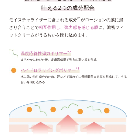
叶える2つの成分配合
ローションがなじみやすい肌に。
*4
浸透型ラメラポリマーミセル
*1
モイスチャライザーに含まれる成分
がローションの膜に混
*5
バリア機能、水分保持などを保つ成分が浸透し、うるおいとハリにアプロー
高密着泡成分
ざり合うことで
相互作用し、弾力感を感じる膜
に。濃密フィ
チ。
吸着力をアップさせ蓄積した角層を絡めとりやすくする
ットクリームがうるおいを閉じ込めます。
*5
ハイドロストック成分
*6
シルキースムース成分
水分蒸散抑制効果によって、長時間うるおいと透明感をキープ。
後肌をしっとりなめらかに整えてローションの肌なじみ感をアップ
*2
温度応答性弾力ポリマー
*7
レイヤーリムーバー
まろやかに伸びた後、皮膚温伝播で弾力の高い膜を形成
蓄積した角層を剥がれやすい状態に整える
*3
ハイドロラッピングポリマー
水に強い油性成分のため、汗などで流れずに長時間留まる膜を形成して、うる
おいを閉じ込める