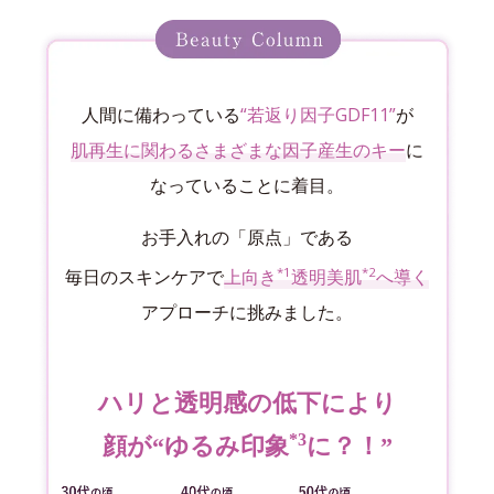
人間に備わっている
“若返り因子GDF11”
が
肌再生に関わるさまざまな因子産生のキー
に
なっていることに着目。
お手入れの「原点」である
*1
*2
毎日のスキンケアで
上向き
透明美肌
へ導く
アプローチに挑みました。
ハリと透明感の低下により
*3
顔が“ゆるみ印象
に？！”