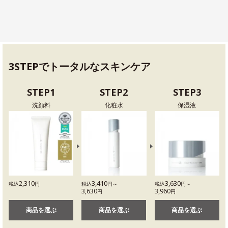
3STEPでトータルなスキンケア
STEP1
STEP2
STEP3
洗顔料
化粧水
保湿液
2,310
3,410
3,630
税込
円
税込
円～
税込
円～
3,630
3,960
円
円
商品を選ぶ
商品を選ぶ
商品を選ぶ