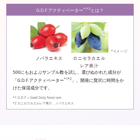
*1*2
G.D.F.アクティベーター
とは？
500にもおよぶサンプル数を試し、選びぬかれた成分が
*1*2
「G.D.F.アクティベーター
」。開発に贅沢に時間をか
けた保湿成分です。
*1 G.D.F.＝Good Daily Facial care
*2 ロニセラカエルレア果汁、ノバラエキス