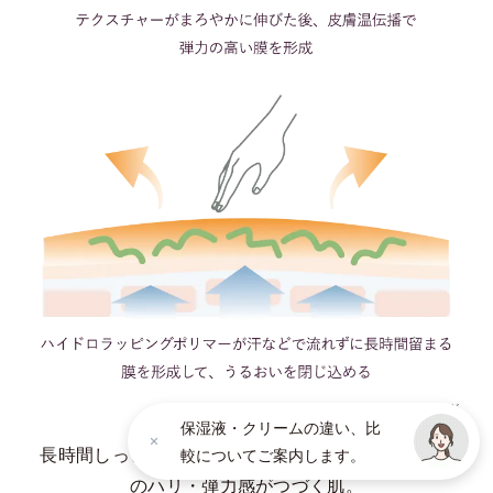
* イメージ
* 角層の範囲内
肌がうるおいでたっぷりと満たされたような、ピン
としたハリのある後肌。
*3 角層まで
*4 リピジュア®-NRを含む、角層にうるおいを与えふっくらと整える複合成分（２－
メタクリロイルオキシエチルホスホリルコリン・メタクリル酸ステアリル共重合体
（リピジュアは、日油株式会社の登録商標です。）、ＢＧ、濃グリセリン、グリセリ
ンエチルヘキシルエーテル）
*5 満ちたうるおいを留め、透明感のある肌を持続させる保湿成分（エイコサン二酸／
テトラデカン二酸）デカグリセリル液）
*6 うるおいによる
* イメージ
保湿液・クリームの違い、比
長時間しっとりとしたうるおい膜で守られ、上向き
較についてご案内します。
のハリ・弾力感がつづく肌。