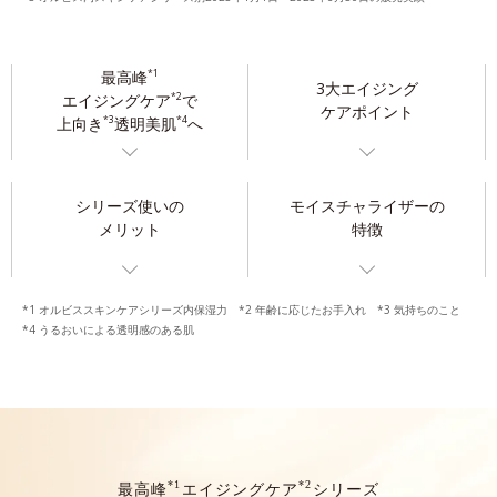
最高峰
*1
3大エイジング
エイジングケア
で
*2
ケアポイント
上向き
透明美肌
へ
*3
*4
シリーズ使いの
モイスチャライザーの
メリット
特徴
*1 オルビススキンケアシリーズ内保湿力 *2 年齢に応じたお手入れ *3 気持ちのこと
*4 うるおいによる透明感のある肌
*1
*2
最高峰
エイジングケア
シリーズ