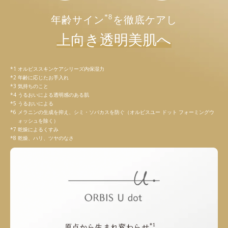
*8
年齢サイン
を徹底ケアし
上向き透明美肌へ
オルビススキンケアシリーズ内保湿力
年齢に応じたお手入れ
気持ちのこと
うるおいによる透明感のある肌
うるおいによる
メラニンの生成を抑え、シミ・ソバカスを防ぐ（オルビスユー ドット フォーミングウ
ォッシュを除く）
乾燥によるくすみ
乾燥、ハリ、ツヤのなさ
*1
原点から生まれ変わらせ
、