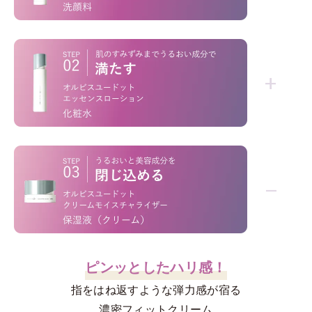
「洗うだけ」じゃない！
+
*1
*2
不要な角層
を絡めとり、くすみ
を晴らす
*3
高密着マイルドピーリング
ウォッシュ
*1
“肌のすみずみ
”にしみわたる！
−
むちっとしたハリを叶える
うるおい充満ローション
ピンッとしたハリ感！
指をはね返すような弾力感が宿る
高評価を誇るオルビス屈指の人気洗顔料。泡の
密着力
、
後肌
のなめらかさ
を両立させる設計。
濃密フィットクリーム