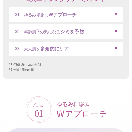
Wアプローチ
01
ゆるみ印象に
シミを予防
*2
02
年齢肌
の気になる
多角的にケア
03
大人肌を
年齢に応じたお手入れ
年齢を重ねた肌