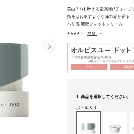
美白(*1)も叶える最高峰(*2)エイジ
指をはね返すような弾力感が宿る
ハリ感 濃密フィットクリーム
676件
1. 商品を選択してください。
ボトル入り