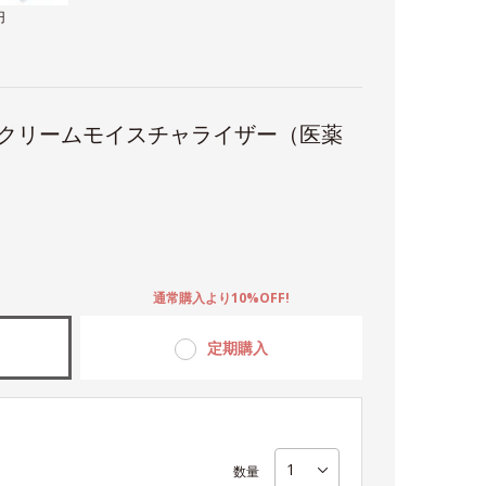
円
 クリームモイスチャライザー（医薬
。
通常購入より10%OFF!
定期購入
数量