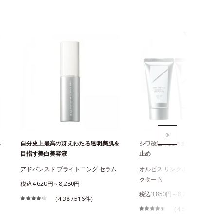
ハ
自分史上最高の冴えわたる透明美肌を
シワ改善＆美白まで叶える薬
目指す美白美容液
止め
アドバンスド ブライトニング セラム
オルビス リンクルブライトU
クター N
税込4,620円～8,280円
税込3,850円～8,280円
（4.38 / 516件）
（4.64 / 864件）