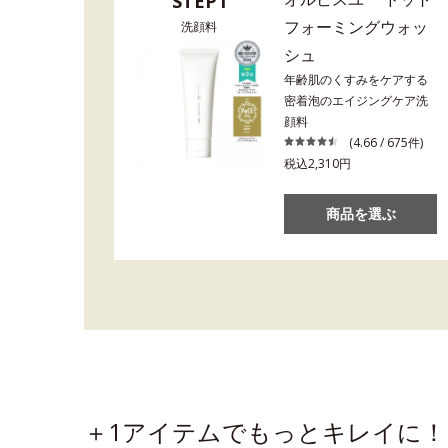
STEP1
フォーミングウォッ
洗顔料
シュ
年齢肌のくすみをケアする
密着泡のエイジングケア洗
顔料
(4.66 / 675件)
税込2,310円
商品を選ぶ
＋1アイテムでもっとキレイに！