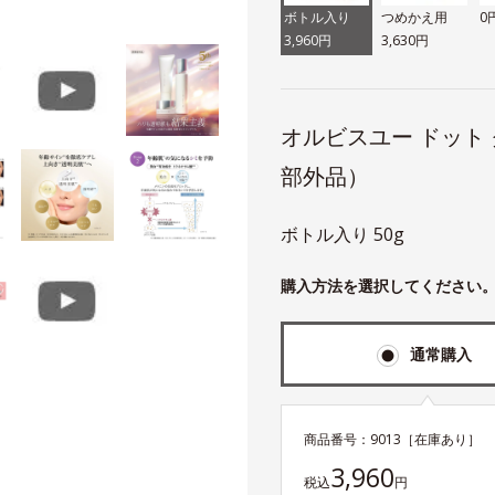
ボトル入り
つめかえ用
0
3,960円
3,630円
オルビスユー ドット
部外品）
ボトル入り 50g
購入方法を選択してください
通常購入
商品番号：
9013
［在庫あり］
3,960
税込
円