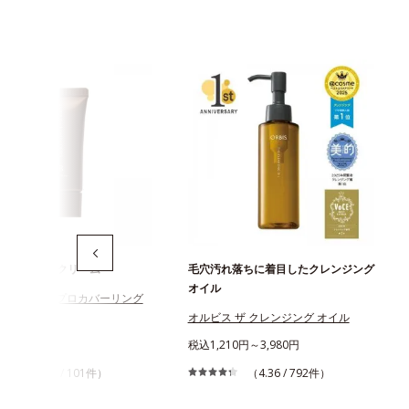
のためのBBクリーム
毛穴汚れ落ちに着目したクレンジング
オイル
スアンバー プロカバーリング
オルビス ザ クレンジング オイル
970円
税込1,210円～3,980円
（3.95 / 101件）
（4.36 / 792件）