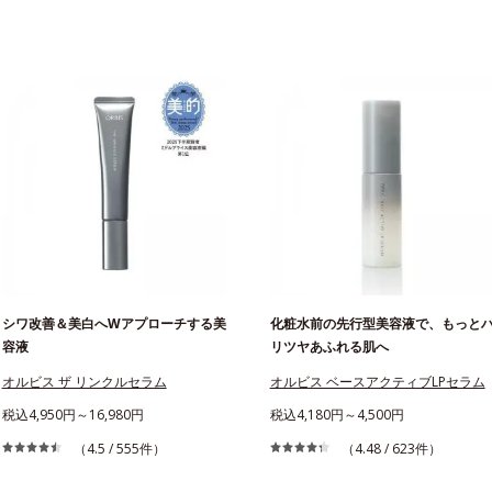
シワ改善＆美白へWアプローチする美
化粧水前の先行型美容液で、もっと
容液
リツヤあふれる肌へ
オルビス ザ リンクルセラム
オルビス ベースアクティブLPセラム
税込4,950円～16,980円
税込4,180円～4,500円
（4.5 / 555件）
（4.48 / 623件）