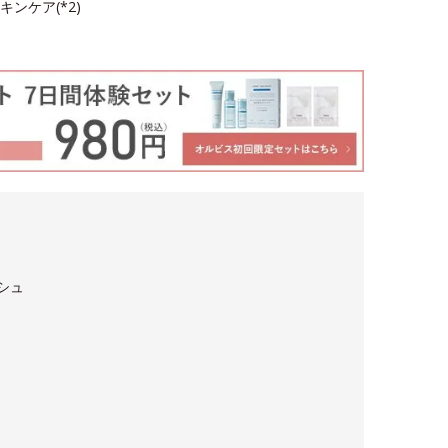
ンケア(*2)
シュ