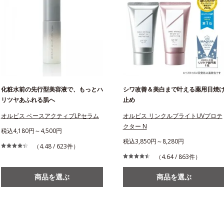
化粧水前の先行型美容液で、もっとハ
シワ改善＆美白まで叶える薬用日焼
リツヤあふれる肌へ
止め
オルビス ベースアクティブLPセラム
オルビス リンクルブライトUVプロテ
クター N
税込4,180円～4,500円
税込3,850円～8,280円
（4.48 / 623件）
（4.64 / 863件）
商品を選ぶ
商品を選ぶ