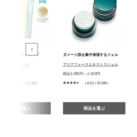
ための“飲む”スキンケア
ダメージ肌を集中保湿するジェル
ス ディフェンセラ
アクアフォースエキストラジェル
456円
税込2,085円～2,420円
（4.43 / 2,261件）
（4.53 / 910件）
商品を選ぶ
商品を選ぶ