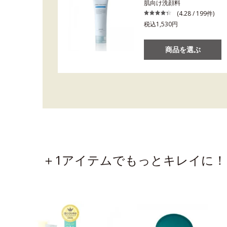
肌向け洗顔料
(4.28 / 199件)
税込1,530円
商品を選ぶ
＋1アイテムでもっとキレイに！