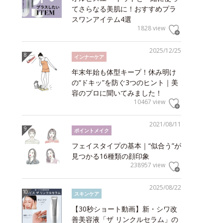
てさらなる美肌に！おすすめプラ
スワンアイテム4選
1828 view
2025/12/25
インナーケア
年末年始も体型キープ！休み明け
の“ドキッ”を防ぐ3つのヒント｜美
容のプロに聞いてみました！
10467 view
2021/08/11
ポイントメイク
フェイスタイプの基本｜“似合う”が
見つかる16種類の顔印象
238957 view
2025/08/22
スキンケア
【30秒ショート動画】新・シワ改
善美容液「ザ リンクルセラム」の