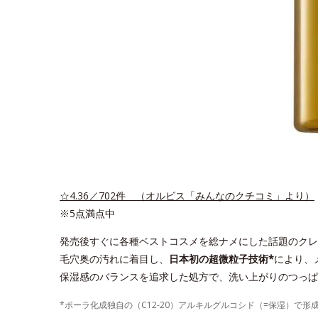
☆4.36／702件 （オルビス「みんなのクチコミ」より）
※5点満点中
発売後すぐに各種ベストコスメを総ナメにした話題のクレ
毛穴奥の汚れに着目し、
日本初の超微粒子技術*
により、
保湿感のバランスを追求した処方で、洗い上がりのつっぱ
*ポーラ化成独自の（C12-20）アルキルグルコシド（=保湿）で形