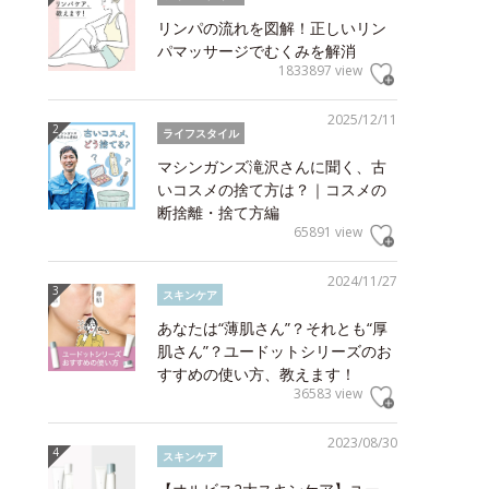
リンパの流れを図解！正しいリン
パマッサージでむくみを解消
1833897 view
2025/12/11
ライフスタイル
マシンガンズ滝沢さんに聞く、古
いコスメの捨て方は？｜コスメの
断捨離・捨て方編
65891 view
2024/11/27
スキンケア
あなたは“薄肌さん”？それとも“厚
肌さん”？ユードットシリーズのお
すすめの使い方、教えます！
36583 view
2023/08/30
スキンケア