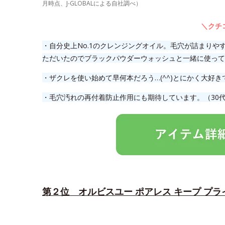
月時点、J-GLOBALによる自社調べ）
＼クチ
・自分史上No.1のクレンジングオイル。毛穴が詰まりや
ただいたのでブラックパウダーウォッシュと一緒に使って
・ザクレを使い始めて早何本だろう…(^^)とにかく大好き
・毛穴汚れの再付着防止作用にも期待しています。（30
第２位 オルビスユー ポアレス キープ プラ