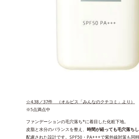
☆4.38／37件 （オルビス「みんなのクチコミ」より）
※5点満点中
ファンデーションの毛穴落ち*に着目した化粧下地。
皮脂と水分のバランスを整え、
時間が経っても毛穴落ちし
配慮された設計です。SPF50・PA+++で紫外線対策も