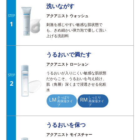
洗いながす
アクアニスト ウォッシュ
STEP
1
刺激を感じやすい敏感な肌状態で
も、きめ細かい弾力泡で優しく洗い
上げる洗顔料
うるおいで満たす
アクアニスト ローション
うるおいが入りにくい敏感な肌状態
STEP
だからこそ、うるおいを与え続け、
2
肌（角層）深くまで浸透させる化粧
水
さっぱり
しっとり
LM
RM
高保湿タイ
高保湿タイ
プ
プ
うるおいを保つ
アクアニスト モイスチャー