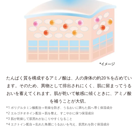
たんぱく質を構成するアミノ酸は、人の身体の約20％を占めてい
ます。
そのため、異物として排出されにくく、肌に留まってうる
おいを蓄えてくれます。
肌が乾いて敏感に傾くときに、アミノ酸
を補うことが大切。
*1 ポリグルタミン酸配合＝乾燥を防ぎ、うるおいに満ちた肌へ導く保湿成分
*2 エルゴチオネイン配合＝肌を整え、すこやかに保つ保湿成分
*3 肌が乾燥して肌荒れがおこりやすくなること
*4 エクトイン配合＝乱れた角層にうるおいを与え、肌荒れを防ぐ保湿成分