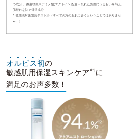
つ成分 、微生物由来アミノ酸(エクトイン)配合＝乱れた角層にうるおいを与え、
肌荒れを防ぐ保湿成分
* 敏感肌対象連用テスト済（すべての方のお肌に合うということではありませ
ん。）
オルビス初
の
*1
敏感肌用保湿スキンケア
に
満足のお声多数！