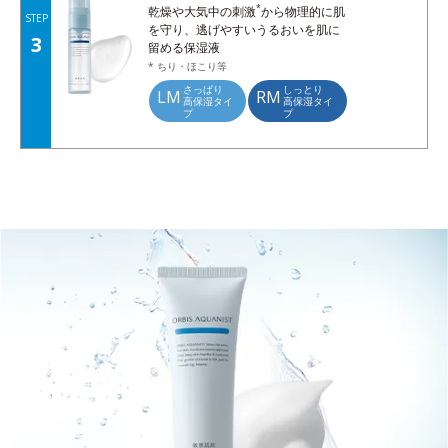
*
乾燥や大気中の刺激
から物理的に肌
STEP
を守り、逃げやすいうるおいを肌に
3
留める保湿液
* ちり・ほこり等
さっぱり
しっとり
LM
RM
高保湿タイ
高保湿タイ
プ
プ