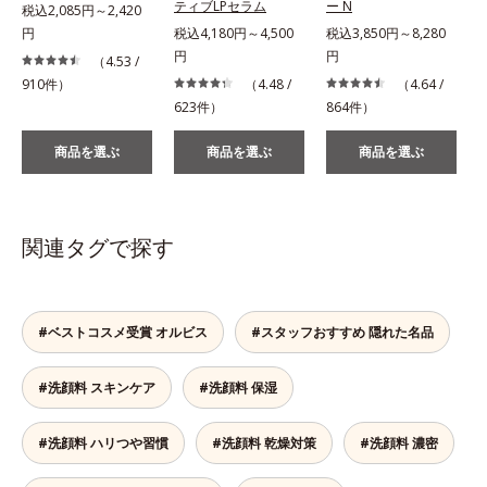
ティブLPセラム
ー N
税込2,085円～2,420
円
税込4,180円～4,500
税込3,850円～8,280
税
円
円
（4.53 /
910件）
（4.48 /
（4.64 /
623件）
864件）
2
商品を選ぶ
商品を選ぶ
商品を選ぶ
関連タグで探す
#ベストコスメ受賞 オルビス
#スタッフおすすめ 隠れた名品
#洗顔料 スキンケア
#洗顔料 保湿
#洗顔料 ハリつや習慣
#洗顔料 乾燥対策
#洗顔料 濃密