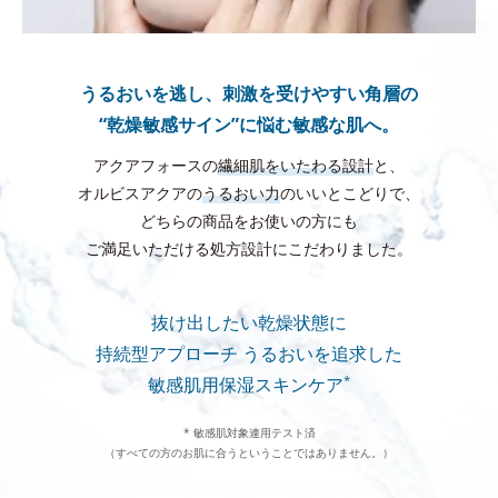
うるおいを逃し、刺激を受けやすい角層の
“乾燥敏感サイン”に悩む敏感な肌へ。
アクアフォースの
繊細肌をいたわる設計
と、
オルビスアクアの
うるおい力
のいいとこどりで、
どちらの商品をお使いの方にも
ご満足いただける処方設計にこだわりました。
抜け出したい乾燥状態に
持続型アプローチ
うるおいを追求した
*
敏感肌用保湿スキンケア
* 敏感肌対象連用テスト済
（すべての方のお肌に合うということではありません。）