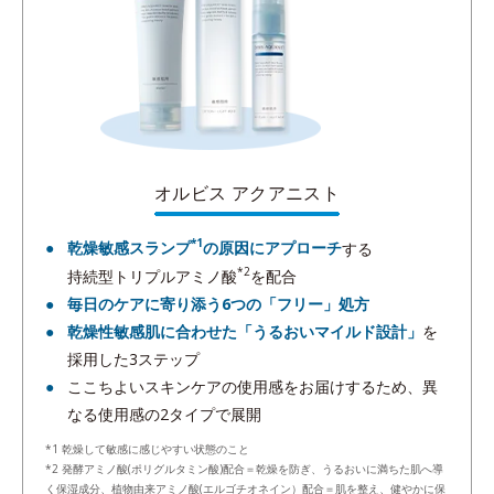
オルビス アクアニスト
*1
乾燥敏感スランプ
の原因にアプローチ
する
*2
持続型トリプルアミノ酸
を配合
毎日のケアに寄り添う6つの「フリー」処方
乾燥性敏感肌に合わせた「うるおいマイルド設計」
を
採用した3ステップ
ここちよいスキンケアの使用感をお届けするため、異
なる使用感の2タイプで展開
*1 乾燥して敏感に感じやすい状態のこと
*2 発酵アミノ酸(ポリグルタミン酸)配合＝乾燥を防ぎ、うるおいに満ちた肌へ導
く保湿成分、植物由来アミノ酸(エルゴチオネイン）配合＝肌を整え、健やかに保