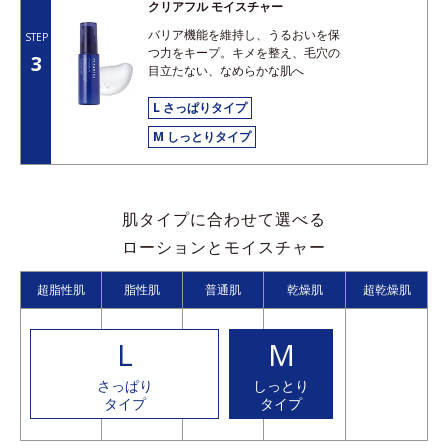
クリアフル モイスチャー
バリア機能を維持し、うるおいを保
STEP
つ力をキープ。キメを整え、毛穴の
3
目立たない、なめらかな肌へ
L さっぱりタイプ
M しっとりタイプ
肌タイプに合わせて選べる
ローションとモイスチャー
超脂性肌
脂性肌
普通肌
乾燥肌
超乾燥肌
L
M
さっぱり
しっとり
タイプ
タイプ