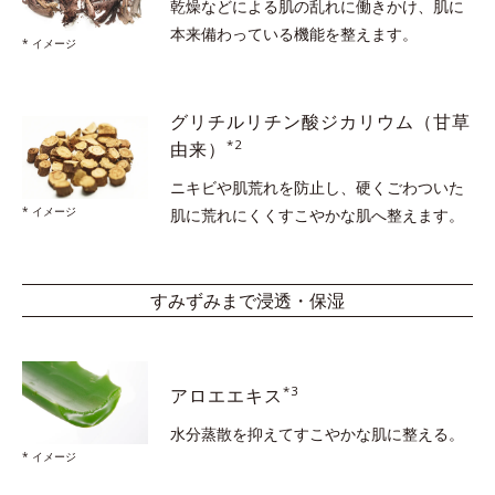
乾燥などによる肌の乱れに働きかけ、
肌に
本来備わっている機能を整えます。
* イメージ
グリチルリチン酸ジカリウム
（甘草
*2
由来）
ニキビや肌荒れを防止し、硬くごわついた
* イメージ
肌に
荒れにくくすこやかな肌へ整えます。
すみずみまで浸透・保湿
*3
アロエエキス
水分蒸散を抑えて
すこやかな肌に整える。
* イメージ