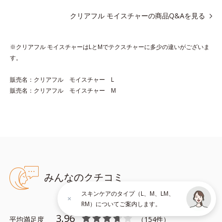
実現。毛穴の目立ちをしっかりケア(*3)して、ゆらぎやすいニキ
クリアフル モイスチャーの商品Q&Aを見る
ビ肌を、みずみずしい清潔な垢抜け肌(*4)へと導きます。
たっぷりの保湿成分で低刺激。敏感肌の方にもお使いいただけま
す(*5)。
※クリアフル モイスチャーはLとMでテクスチャーに多少の違いがございま
す。
*1 テトラ2-ヘキシルデカン酸アスコルビル、天然ビタミンE、イ
ノシット、フィチン酸、ユズセラミド、スフィンゴ糖脂質
販売名：クリアフル モイスチャー L
*2 角層内
販売名：クリアフル モイスチャー M
*3 うるおいによりキメを整えて毛穴を目立たなくする
*4 洗浄による汚れの除去
*5 すべての方に皮膚刺激がおきないというわけではありません
※敏感肌対象パッチテスト済（すべての人に皮膚刺激がおきない
というわけではありません）
みんなのクチコミ
※弱酸性
スキンケアのタイプ（L、M、LM、
アレルギーテスト済＝全ての方にアレルギーが起こらないということで
RM）についてご案内します。
はありません。
3.96
平均満足度
（
154
件）