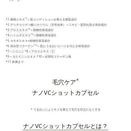
*7
*1 紫根エキス
＝肌コンディションを整える整肌成分
*2 グリチルリチン酸ジカリウム（甘草由来）＝ニキビ・肌荒れ防止有効成分
*8
*3 アロエエキス
＝植物性保湿成分
*9
*4 ハトムギエキス
＝植物性保湿成分
*5 ヨモギエキス=植物性保湿成分
*10
*6 保水型コラーゲン
＝肌にうるおいとハリを与える保湿成分
*7＝シコニン *8＝アロエエキス（2）
*9＝ヨクイニンエキス *10＝水溶性コラーゲン液
*11 角層まで
*
毛穴ケア
ナノVCショットカプセル
* うるおいによりキメを整えて毛穴を目立たなくする
ナノVCショットカプセルとは？