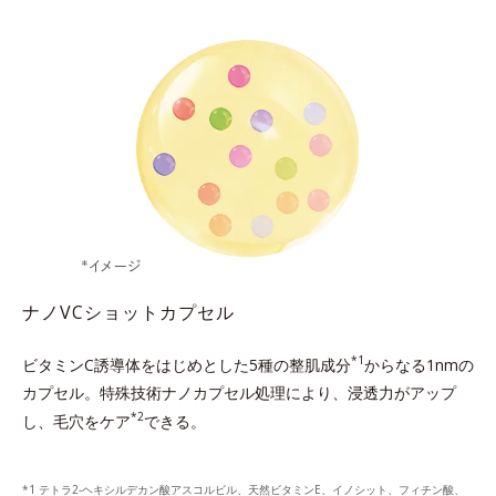
ナノVCショットカプセル
*1
ビタミンC誘導体をはじめとした5種の整肌成分
からなる1nmの
カプセル。
特殊技術ナノカプセル処理により、浸透力がアップ
*2
し、毛穴をケア
できる。
テトラ2-ヘキシルデカン酸アスコルビル、天然ビタミンE、イノシット、フィチン酸、