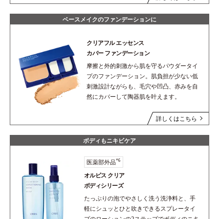
ベースメイクのファンデーションに
クリアフル エッセンス
カバー ファンデーション
摩擦と外的刺激から肌を守るパウダータイ
プのファンデーション。肌負担が少ない低
刺激設計ながらも、毛穴や凹凸、赤みを自
然にカバーして陶器肌を叶えます。
詳しくはこちら
ボディもニキビケア
*6
医薬部外品
オルビス クリア
ボディシリーズ
たっぷりの泡でやさしく洗う洗浄料と、手
軽にシュッとひと吹きできるスプレータイ
プのローションの2ステップでボディのニキ