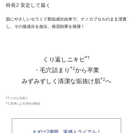
特長2 安定して届く
肌にやさしいセラミド類似成分由来で、ナノカプセルのまま浸透
し、その後成分を放出。保湿効果を発揮！
*1
くり返しニキビ
*2
・毛穴詰まり
から卒業
*2
みずみずしく清潔な垢抜け肌
へ
ニキビを防ぐ
洗浄による汚れの除去
まずは2週間、実感トライアル！