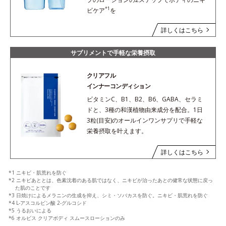
*1
ビケア
を
詳しくはこちら
サプリメントで手軽な栄養摂取
クリアフル
インナーコンディション
ビタミンC、B1、B2、B6、GABA、セラミ
ドと、3種の和漢植物由来成分を配合。1日
3粒(目安)のオールインワンサプリで手軽な
栄養摂取を叶えます。
詳しくはこちら
*1 ニキビ・肌荒れを防ぐ
*2 ニキビあととは、色素沈着のある肌ではなく、ニキビが治ったあとの健常な状態に戻っ
た肌のことです
*3 日焼けによるメラニンの生成を抑え、シミ・ソバカスを防ぐ。ニキビ・肌荒れを防ぐ
*4 L-アスコルビン酸 2-グルコシド
*5 うるおいによる
*6 オルビス クリアボディ スムースローションのみ