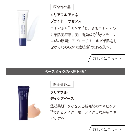
医薬部外品
クリアフル アクネ
ブライト エッセンス
*2
*3
ニキビあと
のケア
を叶えるニキビ・シ
*4
ミ予防美容液。美白有効成分
がメラニン
生成の原因にアプローチ！ニキビ予防をし
*5
ながらなめらかで透明感
のある肌へ。
詳しくはこちら
ベースメイクの化粧下地に
医薬部外品
クリアフル
デイケアベース
*5
透明美肌
をかなえる新発想のニキビケア
*1
できるメイク下地。メイクしながらニキ
ビケアを。
詳しくはこちら