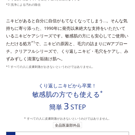
洗浄による汚れの除去
ニキビがあると自分に自信がもてなくなってしまう…。
そんな気
持ちに寄り添った、1990年に発売以来絶大な支持をいただいて
いるニキビケアシリーズです。
敏感肌の方にも安心してご使用い
*1
ただける処方
で、ニキビの原因と、毛穴の詰まりにWアプロー
チ。
クリアフルシリーズで、くり返しニキビ・毛穴をケアし、み
ずみずしく清潔な垢抜け肌へ。
すべての人に皮膚刺激がおきないというわけではありません。
くり返しニキビから卒業！
*
敏感肌の方でも使える
3
簡単
STEP
* すべての人に皮膚刺激がおきないというわけではありません。
全品医薬部外品