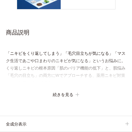
商品説明
「ニキビをくり返してしまう」「毛穴目立ちが気になる」「マス
ク生活であごや口まわりのニキビが気になる」というお悩みに。
くり返しニキビの根本原因「肌のバリア機能の低下」と、肌悩み
「毛穴の目立ち」の両方にWでアプローチする、薬用ニキビ対策
スキンケアシリーズです。
5種の和漢植物由来成分とコラーゲンが肌をいたわりながらうる
続きを見る
おいを与え、バリア機能を維持。ニキビができにくい肌を目指し
ます。
さらにビタミンC誘導体をはじめとした5種の整肌成分(*1)から成
る「ナノVCショットカプセル」を配合。カプセルが浸透してか
全成分表示
ら成分を放出する特殊技術によって、高い浸透力(*2)と安定性を