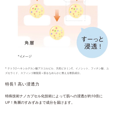
* テトラ2-ヘキシルデカン酸アスコルビル、天然ビタミンE、イノシット、フィチン酸、ユ
ズセラミド、スフィンゴ糖脂質＝肌をなめらかに整える整肌成分。
特長1 高い浸透力
特殊技術ナノカプセル化技術によって肌への浸透が約10倍に
UP！
角層のすみずみまで成分を届けます。