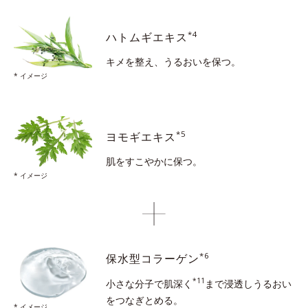
*4
ハトムギエキス
キメを整え、うるおいを保つ。
* イメージ
*5
ヨモギエキス
肌をすこやかに保つ。
* イメージ
*6
保水型コラーゲン
*11
小さな分子で肌深く
まで浸透し
うるおい
をつなぎとめる。
* イメージ