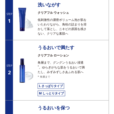
洗いながす
クリアフル ウォッシュ
STEP
1
低刺激性の濃密ボリューム泡が肌を
いたわりながら、角栓の詰まりを溶
かして落とし、ニキビの原因を残さ
ない、クリアな素肌へ
うるおいで満たす
クリアフル ローション
角層まで、グングンうるおい浸透
STEP
*
。ゆらぎがちな肌をうるおいで満
2
たし、みずみずしさあふれる肌へ
* 角層まで
L さっぱりタイプ
M しっとりタイプ
うるおいを保つ