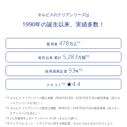
オルビスのクリアシリーズは
1990年の誕生以来、実績多数！
478
*1
万人
愛用者
5,283
*2
万個
発売以来 累計
93
*3
%
使用感満足度
★4.4
*4
クチコミ
オルビス クリアシリーズ購入者数（96年3月24日～22年10月31日の販売実績（旧スキ
ンケアシリーズを含む））
オルビス クリアシリーズ総売上個数（96年5月～22年10月31日の販売実績（旧スキン
ケアシリーズを含む））
2ヵ月連用モニターアンケート n=29（オルビス調べ）
クリアフル セット・トライアルに対する満足度。オルビスみんなのクチコミより