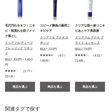
毛穴汚れをオフ！ニキ
スピード勝負の薬用ニ
クリアな肌へ保つニキ
ビ・肌荒れを防ぐメイ
キビケア
ビあとケア美容液
ク落とし
クリアフル アクネ ス
クリアフル アクネ ブ
クリアフル ディープ
ポッツ
ライト エッセンス
クレンジング リキッ
税込1,320円
税込2,750円
税
ド
（4.5 /
（4.02 /
税込1,430円～1,650
145件）
124件）
円
（3.77 /
251件）
商品を選ぶ
商品を選ぶ
商品を選ぶ
関連タグで探す